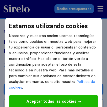
Sirelo.es
Recibe presupuestos
Estamos utilizando cookies
Inicio
Empresas de mudanzas
Fuenlabrada
Mudanzas
San Lorenzo
Nosotros y nuestros socios usamos tecnologías
Mudanzas San Lorenzo
tales como cookies en nuestra web para mejorar
tu experiencia de usuario, personalizar contenido
0,0
basado en
0
y anuncios, proporcionar funciones y analizar
reseñas de Sirelo y Google
i
nuestro tráfico. Haz clic en el botón verde a
Compara Mudanzas San Lorenzo con otras
empresas de
continuación para aceptar el uso de esta
mudanzas
de
Fuenlabrada
tecnología en nuestra web. Para más detalles o
para cambiar sus opciones de consentimiento en
cualquier momento, consulte nuestra
Política de
cookies
.
Solicita Presupuestos
Aceptar todas las cookies
Escribe una valoración