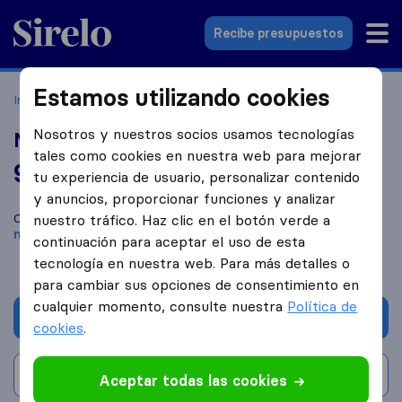
Sirelo.es
Recibe presupuestos
Estamos utilizando cookies
Inicio
Empresas de mudanzas
Fene
Mudanzas Carballo
Nosotros y nuestros socios usamos tecnologías
Mudanzas Carballo
tales como cookies en nuestra web para mejorar
9,8
basado en
14
tu experiencia de usuario, personalizar contenido
reseñas de Sirelo y Google
i
y anuncios, proporcionar funciones y analizar
Compara Mudanzas Carballo con otras
empresas de
nuestro tráfico. Haz clic en el botón verde a
mudanzas
de
Fene
continuación para aceptar el uso de esta
tecnología en nuestra web. Para más detalles o
para cambiar sus opciones de consentimiento en
cualquier momento, consulte nuestra
Política de
Solicita Presupuestos
cookies
.
Escribe una valoración
Aceptar todas las cookies