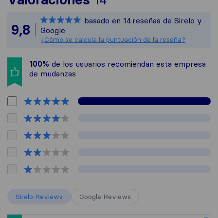
14
Sirelo no es respon
basado en
14
reseñas de Sirelo y
Todas las reseñas r
9,8
Google
¿Cómo se calcula la puntuación de la reseña?
100%
de los usuarios recomiendan esta empresa
de mudanzas
Sirelo Reviews
Google Reviews