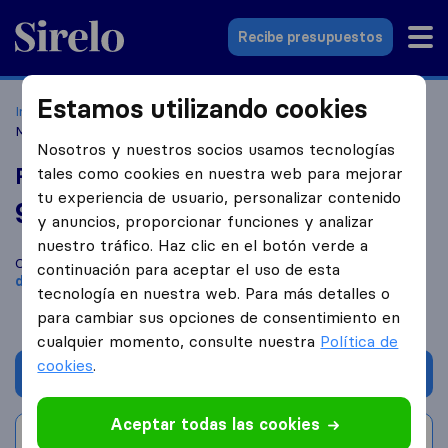
Sirelo.es
Recibe presupuestos
Estamos utilizando cookies
Inicio
Empresas de mudanzas
Castelldefels
Romal
Mudanzas Castelldefels
Nosotros y nuestros socios usamos tecnologías
Romal Mudanzas Castelldefels
tales como cookies en nuestra web para mejorar
tu experiencia de usuario, personalizar contenido
9,4
basado en
6
y anuncios, proporcionar funciones y analizar
reseñas de Sirelo y Google
i
nuestro tráfico. Haz clic en el botón verde a
Compara Romal Mudanzas Castelldefels con otras
empresas
continuación para aceptar el uso de esta
de mudanzas
de
Castelldefels
tecnología en nuestra web. Para más detalles o
para cambiar sus opciones de consentimiento en
cualquier momento, consulte nuestra
Política de
cookies
.
Solicita Presupuestos
Aceptar todas las cookies
Escribe una valoración