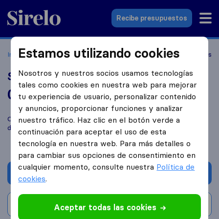
Sirelo.es
Recibe presupuestos
Estamos utilizando cookies
Inicio
Empresas de mudanzas
Badalona
Style Mudanzas
Nosotros y nuestros socios usamos tecnologías
Style Mudanzas
tales como cookies en nuestra web para mejorar
0,0
basado en
0
tu experiencia de usuario, personalizar contenido
reseñas de Sirelo y Google
i
y anuncios, proporcionar funciones y analizar
Compara Style Mudanzas con otras
empresas de mudanzas
nuestro tráfico. Haz clic en el botón verde a
de
Badalona
continuación para aceptar el uso de esta
tecnología en nuestra web. Para más detalles o
para cambiar sus opciones de consentimiento en
cualquier momento, consulte nuestra
Política de
Solicita Presupuestos
cookies
.
Escribe una valoración
Aceptar todas las cookies