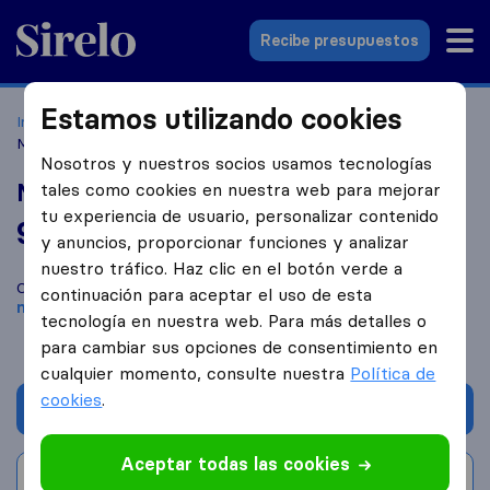
Sirelo.es
Recibe presupuestos
Estamos utilizando cookies
Inicio
Empresas de mudanzas
Badalona
Megatransmudanzas
Nosotros y nuestros socios usamos tecnologías
Megatransmudanzas
tales como cookies en nuestra web para mejorar
tu experiencia de usuario, personalizar contenido
9,6
basado en
165
y anuncios, proporcionar funciones y analizar
reseñas de Sirelo y Google
i
nuestro tráfico. Haz clic en el botón verde a
Compara Megatransmudanzas con otras
empresas de
continuación para aceptar el uso de esta
mudanzas
de
Badalona
tecnología en nuestra web. Para más detalles o
para cambiar sus opciones de consentimiento en
cualquier momento, consulte nuestra
Política de
cookies
.
Solicita Presupuestos
Aceptar todas las cookies
Escribe una valoración