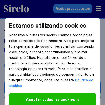
Sirelo.es
Recibe presupuestos
Estamos utilizando cookies
Inicio
Empresas de mudanzas
Arroyomolinos
ByME
Moving
Nosotros y nuestros socios usamos tecnologías
ByME Moving
tales como cookies en nuestra web para mejorar
tu experiencia de usuario, personalizar contenido
0,0
basado en
0
y anuncios, proporcionar funciones y analizar
reseñas de Sirelo y Google
i
nuestro tráfico. Haz clic en el botón verde a
Compara ByME Moving con otras
empresas de mudanzas
de
continuación para aceptar el uso de esta
Arroyomolinos
tecnología en nuestra web. Para más detalles o
para cambiar sus opciones de consentimiento en
cualquier momento, consulte nuestra
Política de
cookies
.
Solicita Presupuestos
Aceptar todas las cookies
Escribe una valoración