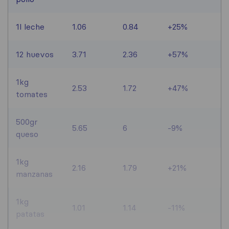
1l leche
1.06
0.84
+25%
12 huevos
3.71
2.36
+57%
1kg
2.53
1.72
+47%
tomates
500gr
5.65
6
-9%
queso
1kg
2.16
1.79
+21%
manzanas
1kg
1.01
1.14
-11%
patatas