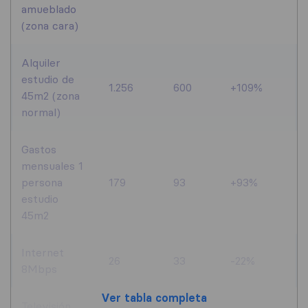
amueblado
(zona cara)
Alquiler
estudio de
1.256
600
+109%
45m2 (zona
normal)
Gastos
mensuales 1
persona
179
93
+93%
estudio
45m2
Internet
26
33
-22%
8Mbps
Ver tabla completa
Televisión