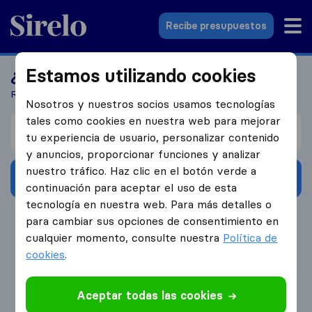
Sirelo.es
Recibe presupuestos
Estamos utilizando cookies
¿Todo listo para mudarte a otro país?
Recibe 5 presupuestos en 3 pasos
Nosotros y nuestros socios usamos tecnologías
tales como cookies en nuestra web para mejorar
Me mudo de
tu experiencia de usuario, personalizar contenido
y anuncios, proporcionar funciones y analizar
nuestro tráfico. Haz clic en el botón verde a
Recibe presupuestos
continuación para aceptar el uso de esta
tecnología en nuestra web. Para más detalles o
4.3
793 Reseñas de Google
para cambiar sus opciones de consentimiento en
cualquier momento, consulte nuestra
Política de
cookies
.
Aceptar todas las cookies