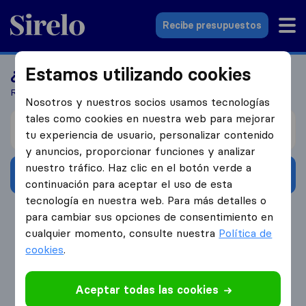
Sirelo.es
Recibe presupuestos
Estamos utilizando cookies
¿Buscas una empresa de mudanzas?
Recibe 5 presupuestos en 3 pasos
Nosotros y nuestros socios usamos tecnologías
tales como cookies en nuestra web para mejorar
Me mudo de
tu experiencia de usuario, personalizar contenido
y anuncios, proporcionar funciones y analizar
nuestro tráfico. Haz clic en el botón verde a
Recibe presupuestos
continuación para aceptar el uso de esta
tecnología en nuestra web. Para más detalles o
4.3
793 Reseñas de Google
para cambiar sus opciones de consentimiento en
cualquier momento, consulte nuestra
Política de
cookies
.
Aceptar todas las cookies