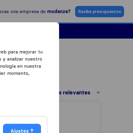
scas una empresa de
mudanza?
Recibe presupuestos
Empresas de mudanzas
web para mejorar tu
 y analizar nuestro
cnología en nuestra
uier momento,
Ordenar por:
Ajustes