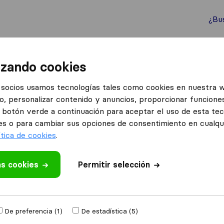
¿Bu
ternacionales
Contenedores marítimos
Servicios
izando cookies
socios usamos tecnologías tales como cookies en nuestra 
o, personalizar contenido y anuncios, proporcionar funciones
s en Xàbia
el botón verde a continuación para aceptar el uso de esta te
bia
es o para cambiar sus opciones de consentimiento en cualq
ítica de cookies
.
Resultados
as cookies
Permitir selección
Mudanzas Prima
De preferencia (1)
De estadística (5)