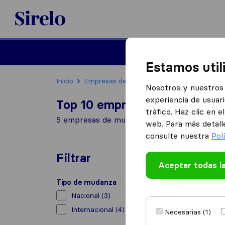
Sirelo.es
Mudanzas
Mudanzas in
Estamos util
Inicio
Empresas de mudanzas
Xàbia
Nosotros y nuestros 
experiencia de usuari
Top 10 empresas de mudanza
tráfico. Haz clic en 
5 empresas de mudanzas encontradas en Xà
web. Para más detall
consulte nuestra
Pol
Filtrar
Aceptar todas l
Tipo de mudanza
Nacional
(3)
Internacional
(4)
Necesarias (1)