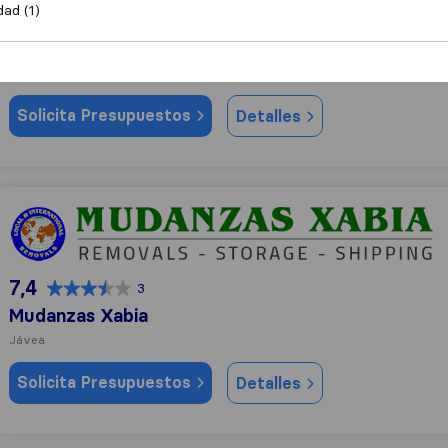
dad (1)
9,4
44
Mudanzas Prima
Dénia
Solicita Presupuestos
Detalles
Mudanzas Xabia
7,4
3
Mudanzas Xabia
Jávea
Solicita Presupuestos
Detalles