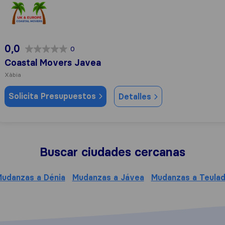
Coastal Movers Javea
0,0
0
Coastal Movers Javea
Xàbia
Solicita Presupuestos
Detalles
Buscar ciudades cercanas
udanzas a Dénia
Mudanzas a Jávea
Mudanzas a Teula