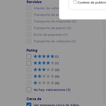
Servicios
Cookies de publici
Alquiler de vehículo con conductor
(0)
Transporte de arte
(0)
Transporte de mascotas
(0)
Transporte de pianos
(0)
Envío de paquetes
(0)
Transporte de vehículos
(0)
Rating
(1)
(1)
(0)
(0)
(0)
No hay valoraciones
(3)
Cerca de
Ver empresas cerca de Xàbia