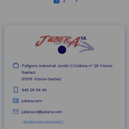
1
2
Polígono Industrial Jundiz C/Uzbina nº 28 Vitoria-
Gasteiz
01015
Vitoria-Gasteiz
945 26 54 49
jubera.com
juberavit@jubera.com
¿Sugiere una correcion?