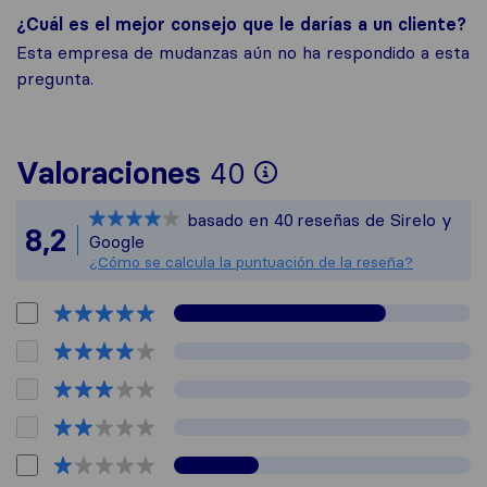
¿Cuál es el mejor consejo que le darías a un cliente?
Esta empresa de mudanzas aún no ha respondido a esta
pregunta.
Para ofrecerte 
Valoraciones
40
Sirelo no es res
basado en
40
reseñas de Sirelo y
Todas las reseña
8,2
Google
¿Cómo se calcula la puntuación de la reseña?