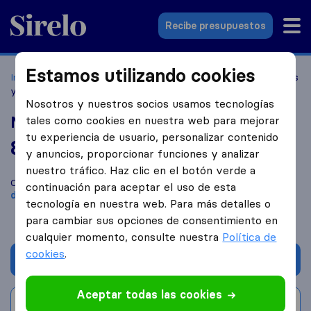
Sirelo.es
Recibe presupuestos
Estamos utilizando cookies
Inicio
Empresas de mudanzas
Vitoria-Gasteiz
Mudanzas
y Transportes Jubera
Nosotros y nuestros socios usamos tecnologías
Mudanzas y Transportes Jubera
tales como cookies en nuestra web para mejorar
tu experiencia de usuario, personalizar contenido
8,2
basado en
40
y anuncios, proporcionar funciones y analizar
reseñas de Sirelo y Google
i
nuestro tráfico. Haz clic en el botón verde a
Compara Mudanzas y Transportes Jubera con otras
empresas
continuación para aceptar el uso de esta
de mudanzas
de
Vitoria-Gasteiz
tecnología en nuestra web. Para más detalles o
para cambiar sus opciones de consentimiento en
cualquier momento, consulte nuestra
Política de
cookies
.
Solicita Presupuestos
Aceptar todas las cookies
Escribe una valoración