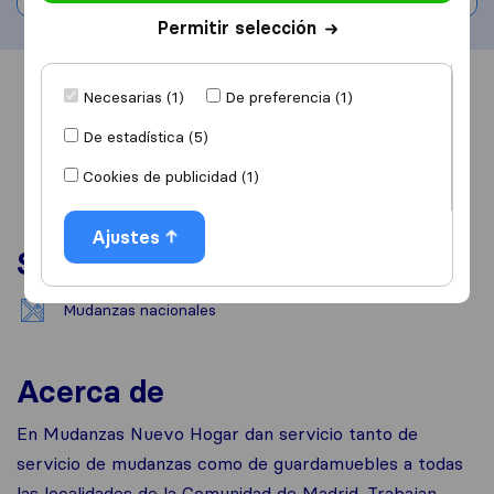
Permitir selección
Información
Valoraciones
Fuentes
Necesarias (1)
De preferencia (1)
De estadística (5)
Cookies de publicidad (1)
Ajustes
Servicios
Mudanzas nacionales
Acerca de
En Mudanzas Nuevo Hogar dan servicio tanto de
servicio de mudanzas como de guardamuebles a todas
las localidades de la Comunidad de Madrid. Trabajan