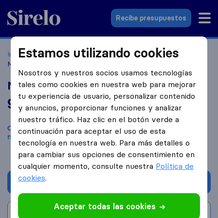
Sirelo.es
Recibe presupuestos
Estamos utilizando cookies
Inicio
Empresas de mudanzas
Villanueva de la Cañada
Mudanzas Nuevo Hogar
Nosotros y nuestros socios usamos tecnologías
Mudanzas Nuevo Hogar
tales como cookies en nuestra web para mejorar
tu experiencia de usuario, personalizar contenido
9,6
basado en
175
y anuncios, proporcionar funciones y analizar
reseñas de Sirelo y Google
i
nuestro tráfico. Haz clic en el botón verde a
Compara Mudanzas Nuevo Hogar con otras
empresas de
continuación para aceptar el uso de esta
mudanzas
de
Villanueva de la Cañada
tecnología en nuestra web. Para más detalles o
para cambiar sus opciones de consentimiento en
cualquier momento, consulte nuestra
Política de
cookies
.
Solicita Presupuestos
Aceptar todas las cookies
Escribe una valoración