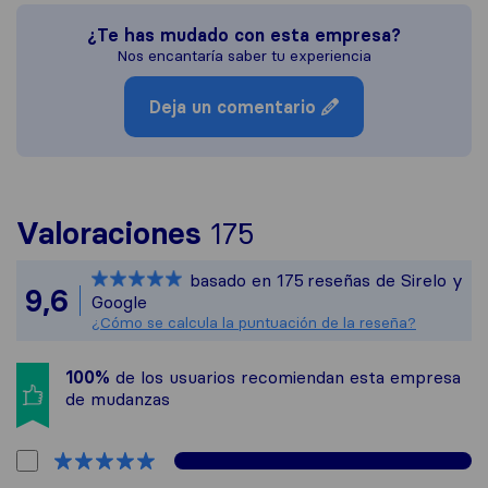
¿Te has mudado con esta empresa?
Nos encantaría saber tu experiencia
Deja un comentario
Para ofrecerte un
Valoraciones
175
Sirelo no es resp
basado en
175
reseñas de Sirelo y
Todas las reseñas
9,6
Google
¿Cómo se calcula la puntuación de la reseña?
100%
de los usuarios recomiendan esta empresa
de mudanzas