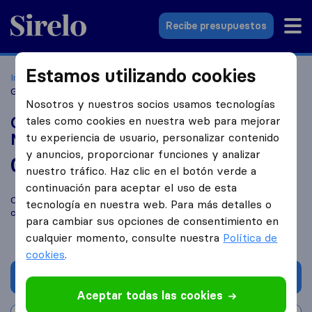
Sirelo.es
Recibe presupuestos
Estamos utilizando cookies
Inicio
Empresas de mudanzas
Vilanova y La Geltru
Global Arnau Mudanzas Guardamuebles Moving S L
Nosotros y nuestros socios usamos tecnologías
Global Arnau Mudanzas Guardamuebles
tales como cookies en nuestra web para mejorar
Moving S L
tu experiencia de usuario, personalizar contenido
y anuncios, proporcionar funciones y analizar
0,0
basado en
0
nuestro tráfico. Haz clic en el botón verde a
reseñas de Sirelo y Google
i
continuación para aceptar el uso de esta
Compara Global Arnau Mudanzas Guardamuebles Moving S L
tecnología en nuestra web. Para más detalles o
con otras
empresas de mudanzas
de
Vilanova y La Geltru
para cambiar sus opciones de consentimiento en
cualquier momento, consulte nuestra
Política de
cookies
.
Solicita Presupuestos
Aceptar todas las cookies