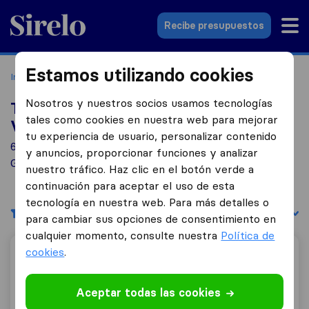
Sirelo.es
Recibe presupuestos
Estamos utilizando cookies
Inicio
Empresas de mudanzas
Vilanova i la Geltrú
Nosotros y nuestros socios usamos tecnologías
Top 10 empresas de mudanzas en
tales como cookies en nuestra web para mejorar
Vilanova i la Geltrú
tu experiencia de usuario, personalizar contenido
6 empresas de mudanzas encontradas en Vilanova i la
y anuncios, proporcionar funciones y analizar
Geltrú
nuestro tráfico. Haz clic en el botón verde a
continuación para aceptar el uso de esta
tecnología en nuestra web. Para más detalles o
Filtrar
Ordenar por:
para cambiar sus opciones de consentimiento en
cualquier momento, consulte nuestra
Política de
cookies
.
Mudanzas RoMo
Aceptar todas las cookies