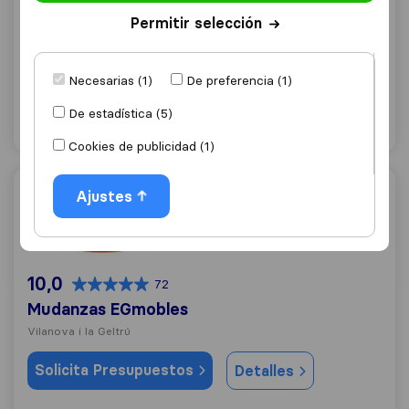
9,8
242
Permitir selección
Mudanzas RoMo
Vilanova i la Geltrú
Necesarias (1)
De preferencia (1)
Solicita Presupuestos
Detalles
De estadística (5)
Cookies de publicidad (1)
Mudanzas EGmobles
Ajustes
10,0
72
Mudanzas EGmobles
Vilanova i la Geltrú
Solicita Presupuestos
Detalles