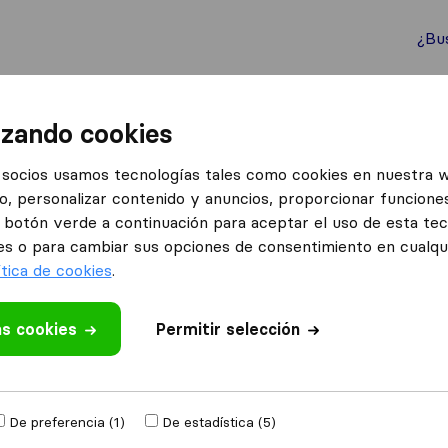
¿Bu
ternacionales
Contenedores marítimos
Servicios
izando cookies
anzas Valencia MV
socios usamos tecnologías tales como cookies en nuestra 
o, personalizar contenido y anuncios, proporcionar funciones
MV
Lo que dicen los clientes
el botón verde a continuación para aceptar el uso de esta te
Incumplimiento de los plazos (1)
es o para cambiar sus opciones de consentimiento en cualq
ítica de cookies
.
as cookies
 valoración
Permitir selección
as de mudanzas
de
De preferencia (1)
De estadística (5)