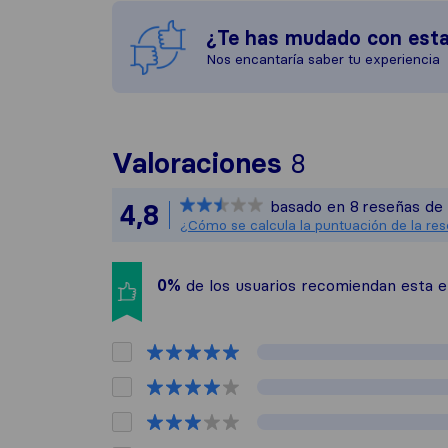
¿Te has mudado con est
Nos encantaría saber tu experiencia
Para ofrece
Valoraciones
8
Sirelo no e
basado en
8
reseñas de 
4,8
Todas las r
¿Cómo se calcula la puntuación de la re
0%
de los usuarios recomiendan esta