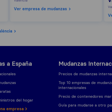
V
Valencia
Va
Ver empresa de mudanzas
V
lència
s a España
Mudanzas Internac
cionales
Precios de mudanzas interna
mudanzas
Top 10 empresas de mudanz
internacionales
aratas
Precio de contenedores mar
inistros del hogar
Guía para mudarse a otro pa
una empresa