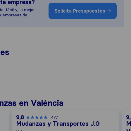
sta empresa?
o, fácil y, lo mejor
Solicita Presupuestos
 4 empresas de
nes
zas en València
9,8
9
477
Mudanzas y Transportes J.G
M