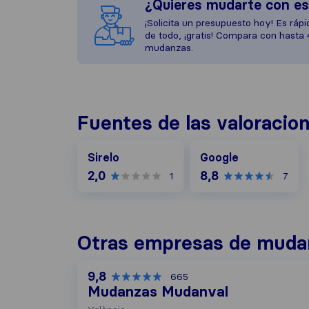
¿Quieres mudarte con e
¡Solicita un presupuesto hoy! Es rápid
de todo, ¡gratis! Compara con hasta
mudanzas.
Fuentes de las valoracio
Google
Sirelo
Google
2,0
8,8
1
7
Otras empresas de mudan
9,8
665
Mudanzas Mudanval