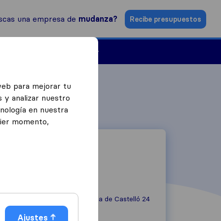
scas una empresa de
mudanza?
Recibe presupuestos
Empresas de mudanzas
web para mejorar tu
 y analizar nuestro
cnología en nuestra
uier momento,
Carrer de Vilanova de Castelló 24
46009
València
Ajustes