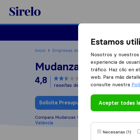
Sirelo.es
Mudanzas
Mudanzas in
Estamos util
Inicio
Empresas de mudanzas
Valencia
Mud
Nosotros y nuestros 
experiencia de usuari
Mudanzas Valencia 
tráfico. Haz clic en 
web. Para más detall
4,8
basado en
8
consulte nuestra
Pol
reseñas de Sirelo y Google
i
Solicita Presupuestos
Aceptar todas l
Escribe una
Compara Mudanzas Valencia MV con otras
empres
València
Necesarias (1)