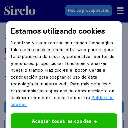
Sirelo.es
Recibe presupuestos
Estamos utilizando cookies
Inicio
Empresas de mudanzas
Valencia
Mudanzas
Valencia Madrid
Nosotros y nuestros socios usamos tecnologías
Mudanzas Valencia Madrid
tales como cookies en nuestra web para mejorar
tu experiencia de usuario, personalizar contenido
10,0
basado en
8
y anuncios, proporcionar funciones y analizar
reseñas de Sirelo y Google
i
nuestro tráfico. Haz clic en el botón verde a
Compara Mudanzas Valencia Madrid con otras
empresas de
continuación para aceptar el uso de esta
mudanzas
de
València
tecnología en nuestra web. Para más detalles o
para cambiar sus opciones de consentimiento en
cualquier momento, consulte nuestra
Política de
cookies
.
Solicita Presupuestos
Aceptar todas las cookies
Escribe una valoración