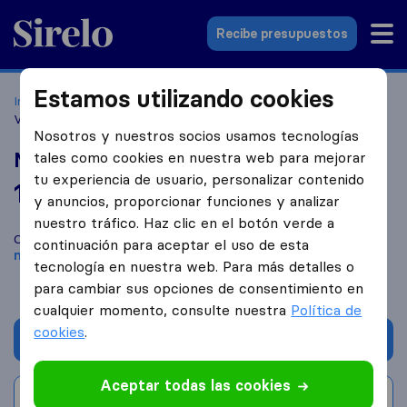
Sirelo.es
Recibe presupuestos
Estamos utilizando cookies
Inicio
Empresas de mudanzas
Valencia
Mudanzas en
Valencia MR
Nosotros y nuestros socios usamos tecnologías
Mudanzas en Valencia MR
tales como cookies en nuestra web para mejorar
tu experiencia de usuario, personalizar contenido
10,0
basado en
2
y anuncios, proporcionar funciones y analizar
reseñas de Sirelo y Google
i
nuestro tráfico. Haz clic en el botón verde a
Compara Mudanzas en Valencia MR con otras
empresas de
continuación para aceptar el uso de esta
mudanzas
de
Valencia
tecnología en nuestra web. Para más detalles o
para cambiar sus opciones de consentimiento en
cualquier momento, consulte nuestra
Política de
cookies
.
Solicita Presupuestos
Aceptar todas las cookies
Escribe una valoración