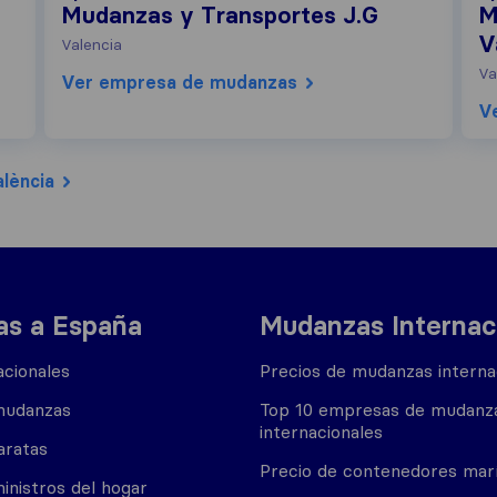
Mudanzas y Transportes J.G
M
V
Valencia
Va
Ver empresa de mudanzas
V
lència
s a España
Mudanzas Internac
cionales
Precios de mudanzas interna
mudanzas
Top 10 empresas de mudanz
internacionales
aratas
Precio de contenedores mar
inistros del hogar