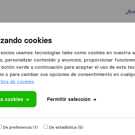
¿Bu
ternacionales
Contenedores marítimos
Servicios
izando cookies
anzas Benicalap
socios usamos tecnologías tales como cookies en nuestra 
o, personalizar contenido y anuncios, proporcionar funciones
el botón verde a continuación para aceptar el uso de esta te
es o para cambiar sus opciones de consentimiento en cualq
ítica de cookies
.
as cookies
 valoración
Permitir selección
 de mudanzas
de
De preferencia (1)
De estadística (5)