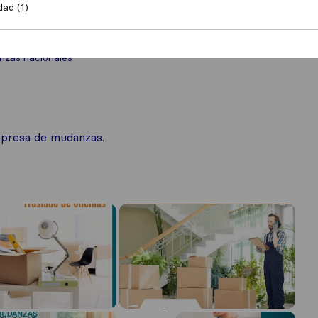
dad (1)
zas nacionales
mpresa de mudanzas.