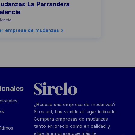
udanzas La Parrandera
alencia
lència
er empresa de mudanzas
Sirelo.es
ionales
cionales
¿Buscas una empresa de mudanzas?
as
Si es así, has venido al lugar indicado.
Compara empresas de mudanzas
tanto en precio como en calidad y
ítimos
elige la empresa que más te