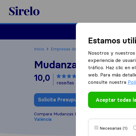
Sirelo.es
Mudanzas
Mudanzas in
Estamos util
Inicio
Empresas de mudanzas
Valencia
Mud
Nosotros y nuestros 
experiencia de usuari
Mudanzas Benicalap
tráfico. Haz clic en 
web. Para más detall
10,0
basado en
4
consulte nuestra
Pol
reseñas de Sirelo y Google
i
Solicita Presupuestos
Aceptar todas l
Escribe una
Compara Mudanzas Benicalap con otras
empresas
València
Necesarias (1)