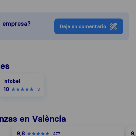
a empresa?
Deja un comentario
nes
Infobel
Infobel
10
3
zas en València
9,8
9
477