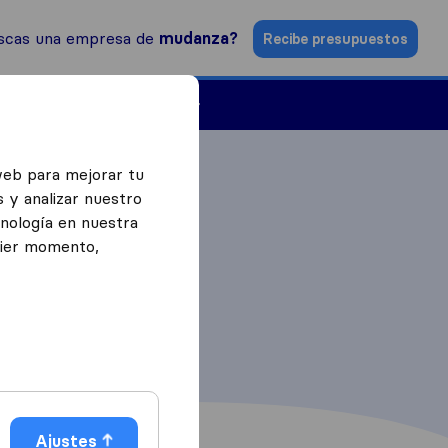
scas una empresa de
mudanza?
Recibe presupuestos
Empresas de mudanzas
web para mejorar tu
 y analizar nuestro
cnología en nuestra
uier momento,
Ajustes