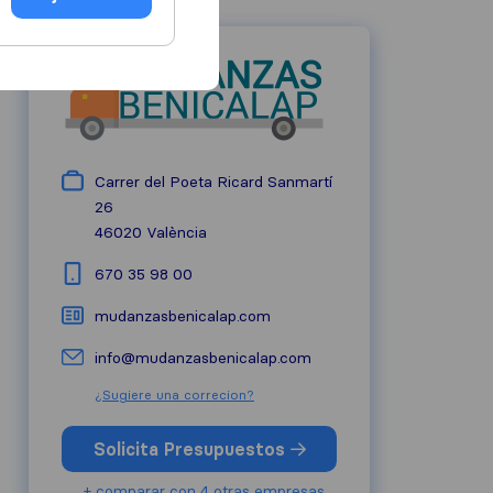
Carrer del Poeta Ricard Sanmartí
26
46020
València
670 35 98 00
mudanzasbenicalap.com
info@mudanzasbenicalap.com
¿Sugiere una correcion?
Solicita Presupuestos
+ comparar con 4 otras empresas