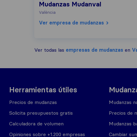
Mudanzas Mudanval
València
Ver empresa de mudanzas
Ver todas las
empresas de mudanzas
en
Va
Herramientas útiles
Mudanza
Precios de mudanzas
Mudanzas na
Solicita presupuestos gratis
Precios de 
Calculadora de volumen
Mudanzas b
Opiniones sobre +1.200 empresas
Cambiar sum