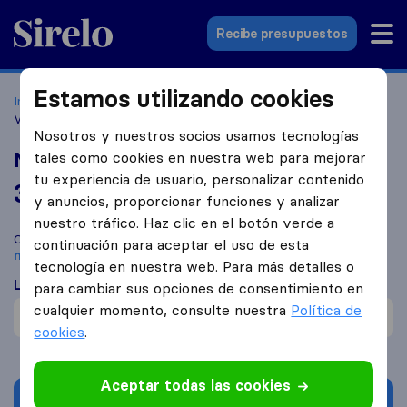
Sirelo.es
Recibe presupuestos
Estamos utilizando cookies
Inicio
Empresas de mudanzas
Valdemoro
Mudanzas
Valdemoro
Nosotros y nuestros socios usamos tecnologías
Mudanzas Valdemoro
tales como cookies en nuestra web para mejorar
tu experiencia de usuario, personalizar contenido
3,4
basado en
3
y anuncios, proporcionar funciones y analizar
reseñas de Sirelo y Google
i
nuestro tráfico. Haz clic en el botón verde a
Compara Mudanzas Valdemoro con otras
empresas de
continuación para aceptar el uso de esta
mudanzas
de
Valdemoro
tecnología en nuestra web. Para más detalles o
Lo que dicen los clientes
para cambiar sus opciones de consentimiento en
cualquier momento, consulte nuestra
Política de
Mudanza rápida (1)
cookies
.
Aceptar todas las cookies
Solicita Presupuestos