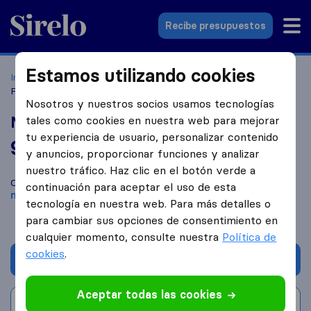
Sirelo.es
Recibe presupuestos
Estamos utilizando cookies
Inicio
Empresas de mudanzas
Torrevieja
Mudanzas Y
Portes Hugo
Nosotros y nuestros socios usamos tecnologías
Mudanzas Y Portes Hugo
tales como cookies en nuestra web para mejorar
tu experiencia de usuario, personalizar contenido
9,8
basado en
243
y anuncios, proporcionar funciones y analizar
reseñas de Sirelo y Google
i
nuestro tráfico. Haz clic en el botón verde a
Compara Mudanzas Y Portes Hugo con otras
empresas de
continuación para aceptar el uso de esta
mudanzas
de
Torrevieja
tecnología en nuestra web. Para más detalles o
para cambiar sus opciones de consentimiento en
cualquier momento, consulte nuestra
Política de
cookies
.
Solicita Presupuestos
Aceptar todas las cookies
Escribe una valoración