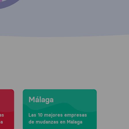
Moving to Málaga
Málaga
as
Las 10 mejores empresas
ia
de mudanzas en Málaga