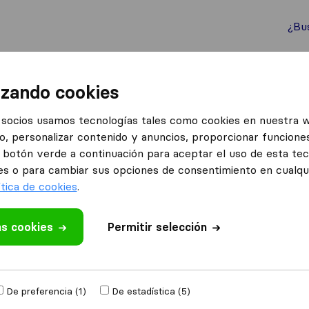
¿Bu
ternacionales
Contenedores marítimos
Servicios
izando cookies
socios usamos tecnologías tales como cookies en nuestra 
o, personalizar contenido y anuncios, proporcionar funciones
s en Tomelloso
el botón verde a continuación para aceptar el uso de esta te
elloso
es o para cambiar sus opciones de consentimiento en cualq
ítica de cookies
.
Resultados
as cookies
Permitir selección
Mudanzas Mutranser
De preferencia (1)
De estadística (5)