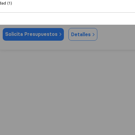
dad (1)
0,0
0
Mudanzas Mutranser
Tomelloso
Solicita Presupuestos
Detalles