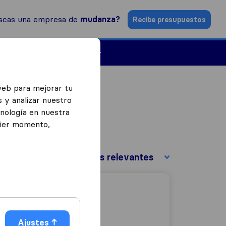
scas una empresa de
mudanza?
Recibe presupuestos
Empresas de mudanzas
web para mejorar tu
 y analizar nuestro
cnología en nuestra
uier momento,
Ordenar por:
Ajustes