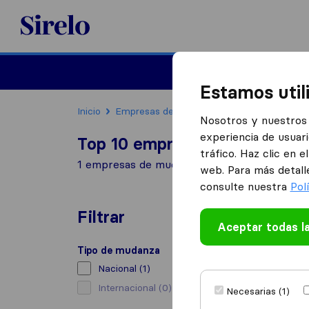
Sirelo.es
Mudanzas
Mudanzas in
Estamos util
Inicio
Empresas de mudanzas
Tomelloso
Nosotros y nuestros 
experiencia de usuari
Top 10 empresas de mudanza
tráfico. Haz clic en 
1 empresas de mudanzas encontradas en Tom
web. Para más detall
consulte nuestra
Pol
Filtrar
Aceptar todas l
Tipo de mudanza
Nacional
(1)
Internacional
(0)
Necesarias (1)