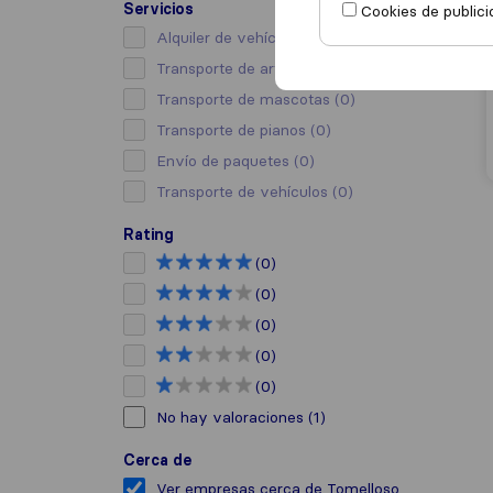
Servicios
Cookies de publici
Alquiler de vehículo con conductor
(0)
Transporte de arte
(0)
Transporte de mascotas
(0)
Transporte de pianos
(0)
Envío de paquetes
(0)
Transporte de vehículos
(0)
Rating
(0)
(0)
(0)
(0)
(0)
No hay valoraciones
(1)
Cerca de
Ver empresas cerca de Tomelloso