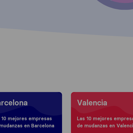
 to Barcelona
Moving to Valencia
rcelona
Valencia
 10 mejores empresas
Las 10 mejores empres
mudanzas en Barcelona
de mudanzas en Valenc