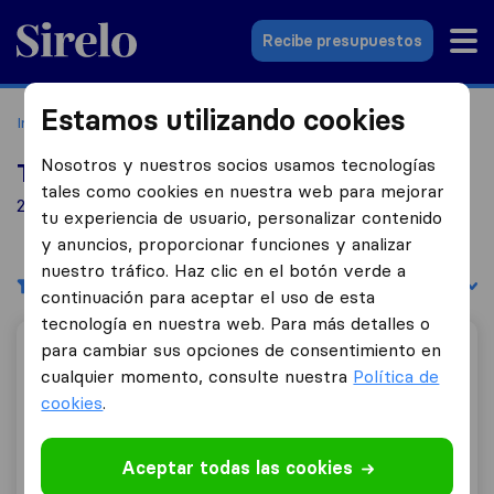
Sirelo.es
Recibe presupuestos
Estamos utilizando cookies
Inicio
Empresas de mudanzas
Telde
Nosotros y nuestros socios usamos tecnologías
Top 10 empresas de mudanzas en Telde
tales como cookies en nuestra web para mejorar
2 empresas de mudanzas encontradas en Telde
tu experiencia de usuario, personalizar contenido
y anuncios, proporcionar funciones y analizar
nuestro tráfico. Haz clic en el botón verde a
Filtrar
Ordenar por:
continuación para aceptar el uso de esta
tecnología en nuestra web. Para más detalles o
para cambiar sus opciones de consentimiento en
Mudanzas Gesapro
cualquier momento, consulte nuestra
Política de
cookies
.
9,8
162
Aceptar todas las cookies
Mudanzas Gesapro