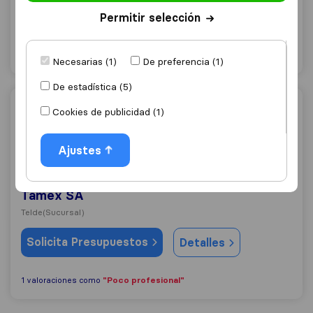
Telde
Permitir selección
Solicita Presupuestos
Detalles
Necesarias (1)
De preferencia (1)
De estadística (5)
Tamex SA
Cookies de publicidad (1)
Ajustes
8,4
10
Tamex SA
Telde
(Sucursal)
Solicita Presupuestos
Detalles
"Poco profesional"
1 valoraciones como