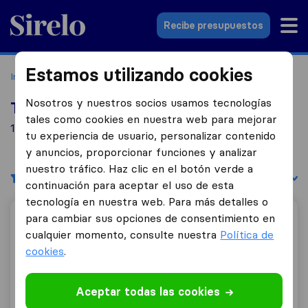
Sirelo.es
Recibe presupuestos
Estamos utilizando cookies
Inicio
Empresas de mudanzas
Soria
Nosotros y nuestros socios usamos tecnologías
Top 10 empresas de mudanzas en Soria
tales como cookies en nuestra web para mejorar
1 empresas de mudanzas encontradas en Soria
tu experiencia de usuario, personalizar contenido
y anuncios, proporcionar funciones y analizar
nuestro tráfico. Haz clic en el botón verde a
Filtrar
Ordenar por:
continuación para aceptar el uso de esta
tecnología en nuestra web. Para más detalles o
para cambiar sus opciones de consentimiento en
Mochuelo Jam SL
cualquier momento, consulte nuestra
Política de
cookies
.
7,4
160
Aceptar todas las cookies
Mochuelo Jam SL