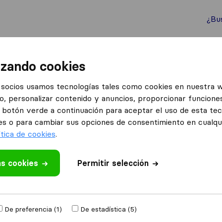
¿Bu
ternacionales
Contenedores marítimos
Servicios
izando cookies
mpostela
Mudanzas y Transportes Compostela
socios usamos tecnologías tales como cookies en nuestra 
o, personalizar contenido y anuncios, proporcionar funciones
rtes
Lo que dicen los clientes
el botón verde a continuación para aceptar el uso de esta te
Profesional (1)
es o para cambiar sus opciones de consentimiento en cualq
ítica de cookies
.
as cookies
Permitir selección
 valoración
 otras
empresas de
De preferencia (1)
De estadística (5)