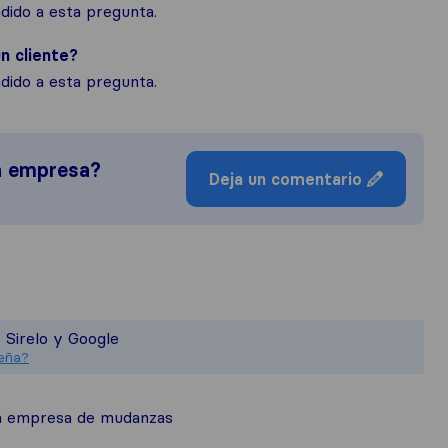
ido a esta pregunta.
n cliente?
ido a esta pregunta.
a empresa?
Deja un comentario
erte una visión más completa de la re
s responsable de los estándares de pu
 Sirelo y Google
eseñas recopiladas en Sirelo están su
seña?
ta empresa de mudanzas