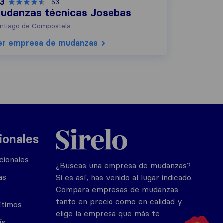
,3
53
udanzas técnicas Josebas
ntiago de Compostela
er empresa de mudanzas
Sirelo.es
ionales
cionales
¿Buscas una empresa de mudanzas?
as
Si es así, has venido al lugar indicado.
Compara empresas de mudanzas
tanto en precio como en calidad y
ítimos
elige la empresa que más te
ís