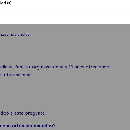
dad (1)
zas nacionales
ción familiar orgullosa de sus 10 años ofreciendo
 internacional.
ido a esta pregunta.
s con artículos dañados?