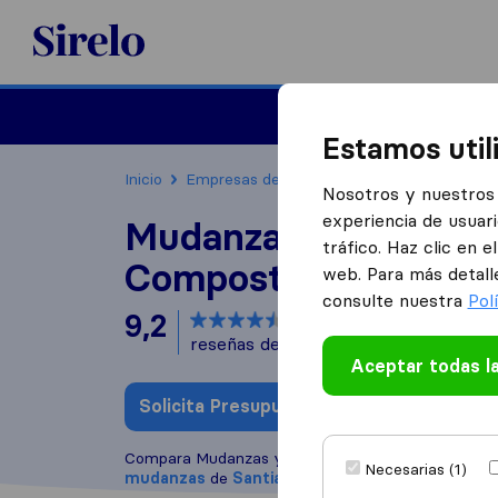
Sirelo.es
Mudanzas
Mudanzas in
Estamos util
Inicio
Empresas de mudanzas
Santiago de Co
Nosotros y nuestros 
experiencia de usuari
Mudanzas y Transpo
tráfico. Haz clic en 
Compostela
web. Para más detall
consulte nuestra
Pol
9,2
basado en
16
reseñas de Sirelo y Google
i
Aceptar todas l
Solicita Presupuestos
Escribe una
Compara Mudanzas y Transportes Compostela con
Necesarias (1)
mudanzas
de
Santiago De Compostela