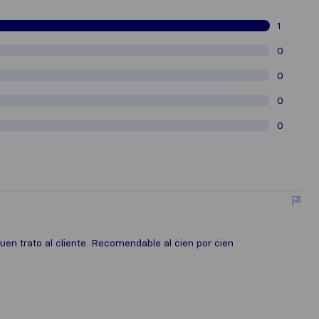
1
0
0
0
0
en trato al cliente. Recomendable al cien por cien