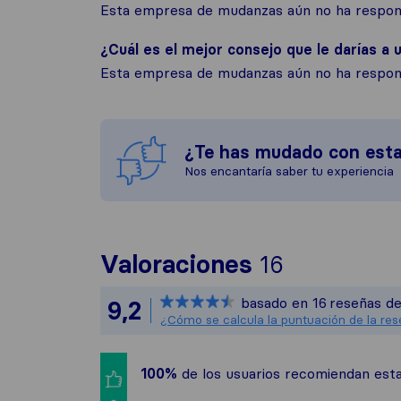
Esta empresa de mudanzas aún no ha respond
¿Cuál es el mejor consejo que le darías a u
Esta empresa de mudanzas aún no ha respond
¿Te has mudado con est
Nos encantaría saber tu experiencia
Para ofrec
Valoraciones
16
Sirelo no e
basado en
16
reseñas de
9,2
Todas las r
¿Cómo se calcula la puntuación de la re
100%
de los usuarios recomiendan es