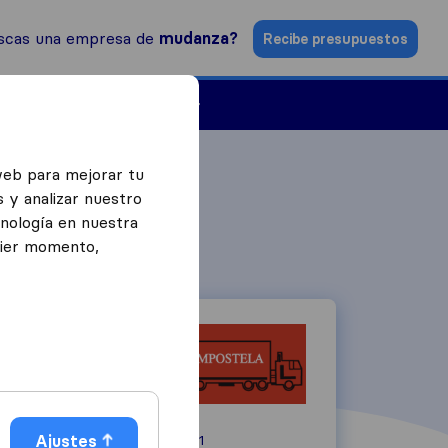
scas una empresa de
mudanza?
Recibe presupuestos
Empresas de mudanzas
web para mejorar tu
 y analizar nuestro
cnología en nuestra
uier momento,
Ajustes
Rúa do Lindeiro 21