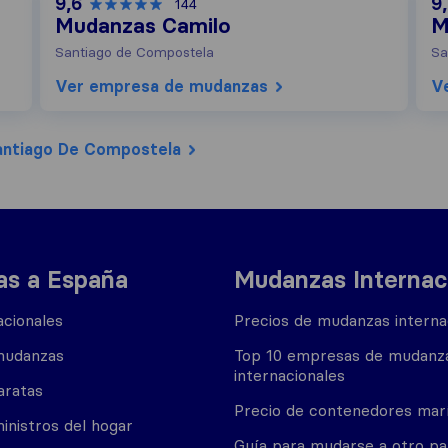
9,6
9
144
Mudanzas Camilo
M
Santiago de Compostela
Sa
Ver empresa de mudanzas
V
antiago De Compostela
s a España
Mudanzas Internac
cionales
Precios de mudanzas interna
mudanzas
Top 10 empresas de mudanz
internacionales
aratas
Precio de contenedores mar
inistros del hogar
Guía para mudarse a otro pa