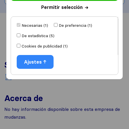
Permitir selección
Información
Valoraciones
Fuentes
Necesarias (1)
De preferencia (1)
De estadística (5)
Cookies de publicidad (1)
Ajustes
Servicios
Mudanzas nacionales
Acerca de
No hay información disponible sobre esta empresa de
mudanzas.