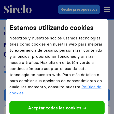
Sirelo.es
Recibe presupuestos
Estamos utilizando cookies
Inicio
Empresas de mudanzas
Sant Quirze del Vallès
Mudanzas Sant Cugat
Nosotros y nuestros socios usamos tecnologías
Mudanzas Sant Cugat
tales como cookies en nuestra web para mejorar
tu experiencia de usuario, personalizar contenido
0,0
basado en
0
y anuncios, proporcionar funciones y analizar
reseñas de Sirelo y Google
i
nuestro tráfico. Haz clic en el botón verde a
Compara Mudanzas Sant Cugat con otras
empresas de
continuación para aceptar el uso de esta
mudanzas
de
Sant Quirze del Vallès
tecnología en nuestra web. Para más detalles o
para cambiar sus opciones de consentimiento en
cualquier momento, consulte nuestra
Política de
cookies
.
Solicita Presupuestos
Aceptar todas las cookies
Escribe una valoración