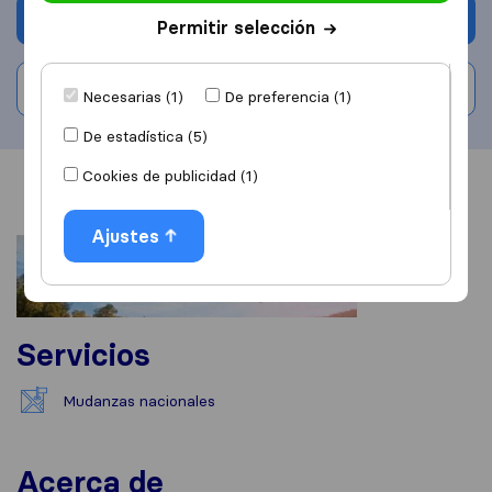
Solicita Presupuestos
Permitir selección
Escribe una valoración
Necesarias (1)
De preferencia (1)
De estadística (5)
Cookies de publicidad (1)
Información
Valoraciones
Fuentes
Ajustes
Servicios
Mudanzas nacionales
Acerca de