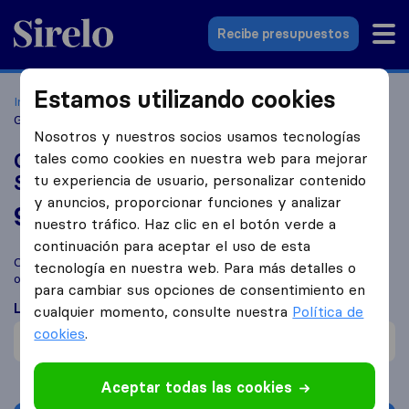
Sirelo.es
Recibe presupuestos
Estamos utilizando cookies
Inicio
Empresas de mudanzas
Sant Cugat del Vallés
Guardamuebles Sant Cugat - Servimudanzas
Nosotros y nuestros socios usamos tecnologías
Guardamuebles Sant Cugat -
tales como cookies en nuestra web para mejorar
Servimudanzas
tu experiencia de usuario, personalizar contenido
y anuncios, proporcionar funciones y analizar
9,4
basado en
1930
nuestro tráfico. Haz clic en el botón verde a
reseñas de Sirelo y Google
i
continuación para aceptar el uso de esta
Compara Guardamuebles Sant Cugat - Servimudanzas con
tecnología en nuestra web. Para más detalles o
otras
empresas de mudanzas
de
Sant Cugat del Valles
para cambiar sus opciones de consentimiento en
Lo que dicen los clientes
cualquier momento, consulte nuestra
Política de
cookies
.
Communicación (1)
Aceptar todas las cookies