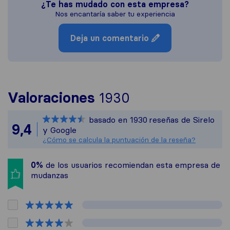
¿Te has mudado con esta empresa?
Nos encantaría saber tu experiencia
Deja un comentario
Para ofrecerte u
Valoraciones
1930
Sirelo no es res
basado en
1930
reseñas de Sirelo
Todas las reseña
9,4
y Google
¿Cómo se calcula la puntuación de la reseña?
0%
de los usuarios recomiendan esta empresa de
mudanzas