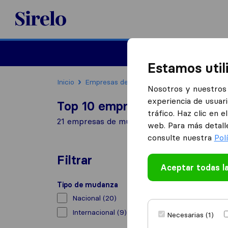
Sirelo.es
Mudanzas
Mudanzas in
Estamos util
Inicio
Empresas de mudanzas
Sant Boi de Llo
Nosotros y nuestros 
experiencia de usuari
Top 10 empresas de mudanzas
tráfico. Haz clic en 
21 empresas de mudanzas encontradas en Sa
web. Para más detall
consulte nuestra
Pol
Filtrar
Aceptar todas l
Tipo de mudanza
Nacional
(20)
Internacional
(9)
Necesarias (1)