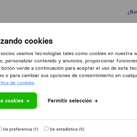
¿Bu
ternacionales
Contenedores marítimos
Servicios
izando cookies
bregat
socios usamos tecnologías tales como cookies en nuestra 
o, personalizar contenido y anuncios, proporcionar funciones
 en Sant Boi de Llobregat
el botón verde a continuación para aceptar el uso de esta te
nt Boi de Llobregat
es o para cambiar sus opciones de consentimiento en cualq
ítica de cookies
.
Resultados
as cookies
Permitir selección
SIT Business Group
De preferencia (1)
De estadística (5)