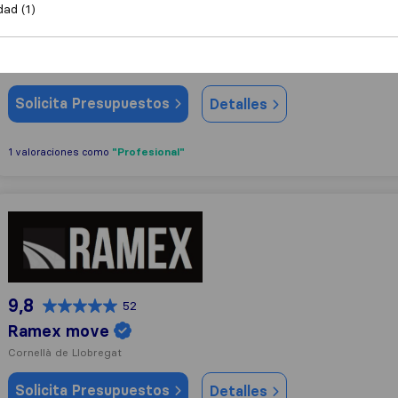
dad (1)
9,3
445
SIT Business Group
Viladecans
(Sucursal)
Solicita Presupuestos
Detalles
"Profesional"
1 valoraciones como
Ramex move
9,8
52
Ramex move
Cornellà de Llobregat
Solicita Presupuestos
Detalles