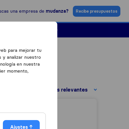
scas una empresa de
mudanza?
Recibe presupuestos
Empresas de mudanzas
web para mejorar tu
 y analizar nuestro
cnología en nuestra
uier momento,
Ordenar por:
Ajustes