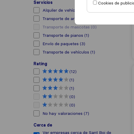
Servicios
Cookies de publici
Alquiler de vehículo con conductor
(1)
Transporte de arte
(4)
Transporte de mascotas
(0)
Transporte de pianos
(1)
Envío de paquetes
(3)
Transporte de vehículos
(1)
Rating
(12)
(1)
(1)
(0)
(0)
No hay valoraciones
(7)
Cerca de
Ver empresas cerca de Sant Boi de