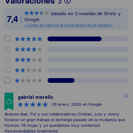
Para ofrecerte un
Valoraciones
3
Sirelo no es resp
basado en
3
reseñas de Sirelo y
Todas las reseñas
7,4
Google
¿Cómo se calcula la puntuación de la reseña?
gabriel merello
28 enero, 2026
en Google
Buenos dias. Pol y sus colaboradores Cristian, Luis y Jonny
hicieron un gran trabajo el domingo pasado en la mudanza que
hicimos. Mi mujer y yo quedamos muy contentos.
Recomendables totalmente.