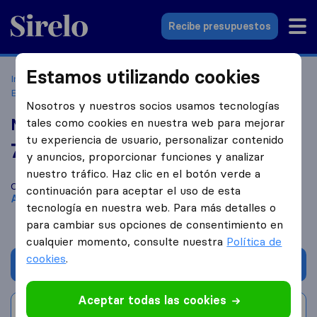
Sirelo.es
Recibe presupuestos
Estamos utilizando cookies
Inicio
Empresas de mudanzas
SANT ANDREU DE LA
BARCA
MDSER
Nosotros y nuestros socios usamos tecnologías
MDSER
tales como cookies en nuestra web para mejorar
tu experiencia de usuario, personalizar contenido
7,4
basado en
3
y anuncios, proporcionar funciones y analizar
reseñas de Sirelo y Google
i
nuestro tráfico. Haz clic en el botón verde a
Compara MDSER con otras
empresas de mudanzas
de
Sant
continuación para aceptar el uso de esta
Andreu de la Barca
tecnología en nuestra web. Para más detalles o
para cambiar sus opciones de consentimiento en
cualquier momento, consulte nuestra
Política de
cookies
.
Solicita Presupuestos
Aceptar todas las cookies
Escribe una valoración