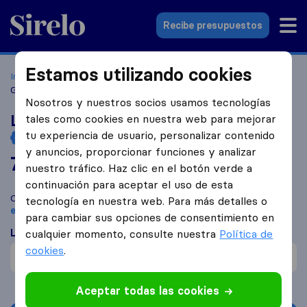
Sirelo.es
Recibe presupuestos
Estamos utilizando cookies
Inicio
Empresas de mudanzas
San Fulgencio
LAS
GOLONDRINAS SOLUCIONES SL
Nosotros y nuestros socios usamos tecnologías
LAS GOLONDRINAS SOLUCIONES SL
tales como cookies en nuestra web para mejorar
tu experiencia de usuario, personalizar contenido
y anuncios, proporcionar funciones y analizar
7,6
basado en
2
nuestro tráfico. Haz clic en el botón verde a
reseñas de Sirelo y Google
i
continuación para aceptar el uso de esta
Compara LAS GOLONDRINAS SOLUCIONES SL con otras
tecnología en nuestra web. Para más detalles o
empresas de mudanzas
de
San Fulgencio
para cambiar sus opciones de consentimiento en
Lo que dicen los clientes
cualquier momento, consulte nuestra
Política de
cookies
.
Precio (2)
Aceptar todas las cookies