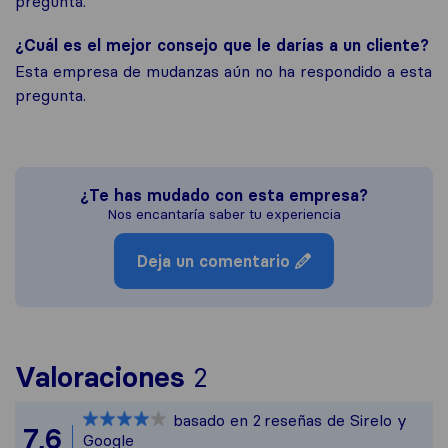
pregunta.
¿Cuál es el mejor consejo que le darías a un cliente?
Esta empresa de mudanzas aún no ha respondido a esta
pregunta.
¿Te has mudado con esta empresa?
Nos encantaría saber tu experiencia
Deja un comentario
Para ofrecerte una 
Valoraciones
2
Sirelo no es respons
basado en
2
reseñas de Sirelo y
Todas las reseñas re
7,6
Google