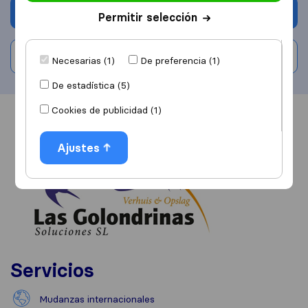
Solicita Presupuestos
Permitir selección
Escribe una valoración
Necesarias (1)
De preferencia (1)
De estadística (5)
Cookies de publicidad (1)
Información
Valoraciones
Fuentes
Ajustes
Servicios
Mudanzas internacionales