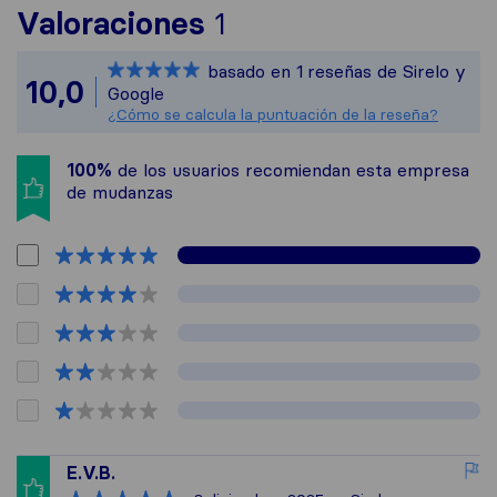
Para ofrecerte una v
Valoraciones
1
Sirelo no es respons
basado en
1
reseñas de Sirelo y
Todas las reseñas re
10,0
Google
¿Cómo se calcula la puntuación de la reseña?
100%
de los usuarios recomiendan esta empresa
de mudanzas
E.V.B.