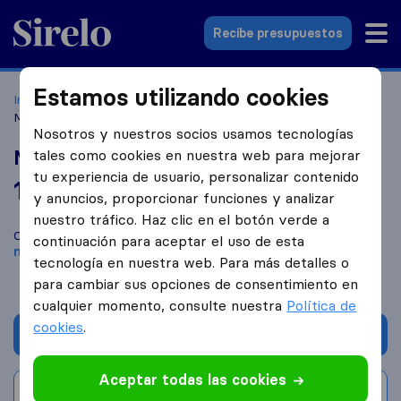
Sirelo.es
Recibe presupuestos
Estamos utilizando cookies
Inicio
Empresas de mudanzas
Salamanca
Mudanzas
Mariano
Nosotros y nuestros socios usamos tecnologías
Mudanzas Mariano
tales como cookies en nuestra web para mejorar
tu experiencia de usuario, personalizar contenido
10,0
basado en
1
y anuncios, proporcionar funciones y analizar
reseñas de Sirelo y Google
i
nuestro tráfico. Haz clic en el botón verde a
Compara Mudanzas Mariano con otras
empresas de
continuación para aceptar el uso de esta
mudanzas
de
Salamanca
tecnología en nuestra web. Para más detalles o
para cambiar sus opciones de consentimiento en
cualquier momento, consulte nuestra
Política de
cookies
.
Solicita Presupuestos
Aceptar todas las cookies
Escribe una valoración