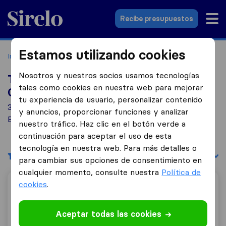
Sirelo.es
Recibe presupuestos
Estamos utilizando cookies
Inicio
Empresas de mudanzas
Sa Casa Blanca
Nosotros y nuestros socios usamos tecnologías
Top 10 empresas de mudanzas en Sa
tales como cookies en nuestra web para mejorar
Casa Blanca
tu experiencia de usuario, personalizar contenido
3 empresas de mudanzas encontradas en Sa Casa
y anuncios, proporcionar funciones y analizar
Blanca
nuestro tráfico. Haz clic en el botón verde a
continuación para aceptar el uso de esta
tecnología en nuestra web. Para más detalles o
Filtrar
Ordenar por:
para cambiar sus opciones de consentimiento en
cualquier momento, consulte nuestra
Política de
cookies
.
Mudanzas Suñer
Aceptar todas las cookies