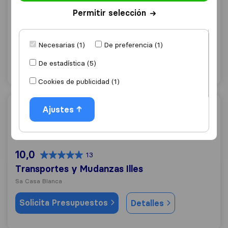
9,2
247
Permitir selección
Mudanzas Suñer
Marratxí
Necesarias (1)
De preferencia (1)
Solicita Presupuestos
Detalles
De estadística (5)
Cookies de publicidad (1)
Transportes y Mudanzas Illes
Ajustes
10,0
13
Transportes y Mudanzas Illes
Sa Casa Blanca
Solicita Presupuestos
Detalles