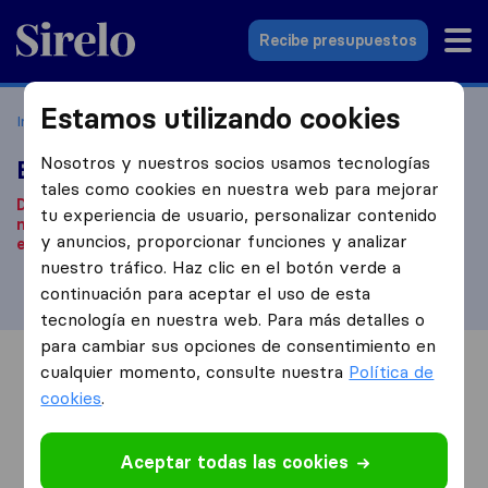
Sirelo.es
Recibe presupuestos
Estamos utilizando cookies
Inicio
Empresas de mudanzas
Polinyà
Erukar
Nosotros y nuestros socios usamos tecnologías
Erukar
tales como cookies en nuestra web para mejorar
De acuerdo con nuestra información, esta empresa de
tu experiencia de usuario, personalizar contenido
mudanzas ya no está operativa.
¿Estás buscando una
y anuncios, proporcionar funciones y analizar
empresa de mudanzas? Haz clic
aquí
.
nuestro tráfico. Haz clic en el botón verde a
continuación para aceptar el uso de esta
tecnología en nuestra web. Para más detalles o
para cambiar sus opciones de consentimiento en
cualquier momento, consulte nuestra
Política de
Información
Valoraciones
Fuentes
cookies
.
Aceptar todas las cookies