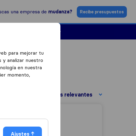
scas una empresa de
mudanza?
Recibe presupuestos
Empresas de mudanzas
web para mejorar tu
 y analizar nuestro
cnología en nuestra
uier momento,
Ordenar por:
Ajustes