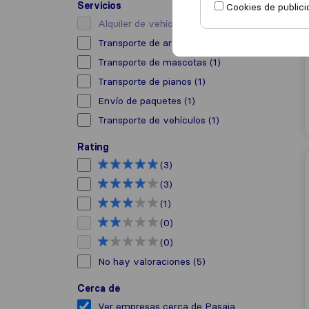
Servicios
Cookies de publici
Alquiler de vehículo con conductor
(0)
Transporte de arte
(2)
Transporte de mascotas
(1)
Transporte de pianos
(1)
Envío de paquetes
(1)
Transporte de vehículos
(1)
Rating
(3)
(3)
(1)
(0)
(0)
No hay valoraciones
(5)
Cerca de
Ver empresas cerca de Pasaia