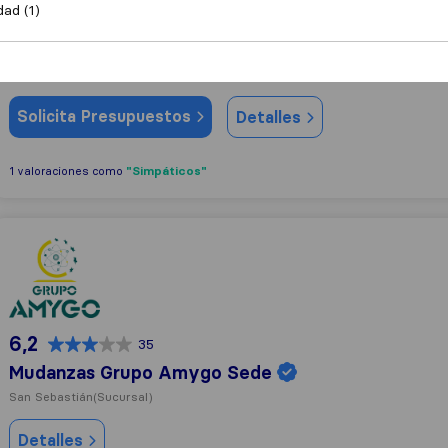
dad (1)
9,1
101
Mudanzas Carlos
Astigarraga
Solicita Presupuestos
Detalles
"Simpáticos"
1 valoraciones como
Mudanzas Grupo Amygo Sede
6,2
35
Mudanzas Grupo Amygo Sede
San Sebastián
(Sucursal)
Detalles