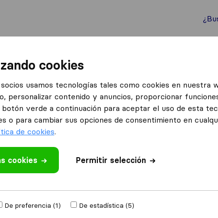
¿Bu
ternacionales
Contenedores marítimos
Servicios
izando cookies
socios usamos tecnologías tales como cookies en nuestra 
o, personalizar contenido y anuncios, proporcionar funciones
 en Pasaia
el botón verde a continuación para aceptar el uso de esta te
saia
es o para cambiar sus opciones de consentimiento en cualq
ítica de cookies
.
Resultados
as cookies
Permitir selección
Mudanzas Carlos
De preferencia (1)
De estadística (5)