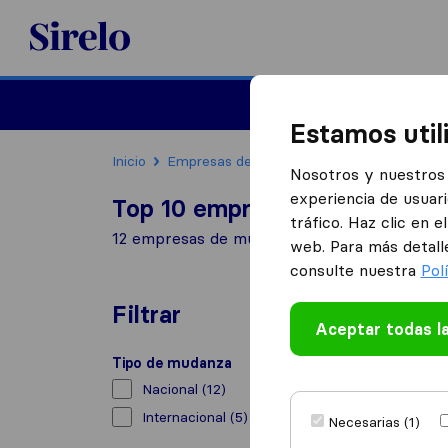
Sirelo.es
Mudanzas
Mudanzas in
Estamos util
Inicio
Empresas de mudanzas
Pasaia
Nosotros y nuestros 
experiencia de usuari
Top 10 empresas de mudanzas
tráfico. Haz clic en 
12 empresas de mudanzas encontradas en Pa
web. Para más detall
consulte nuestra
Pol
Filtrar
Aceptar todas l
Tipo de mudanza
Nacional
(12)
Internacional
(5)
Necesarias (1)