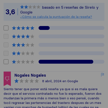
Sirelo no es resp
basado en
5
reseñas de Sirelo y
Todas las reseñas
3,6
Google
¿Cómo se calcula la puntuación de la reseña?
Nogales Nogales
8 abril, 2024
en Google
Siento tener que poner está reseña ya que si es mala quiere
decir que el servicio contratado no fue lo esperado, fueron dos
mudanzas la primera más o menos bien o eso pensé, cuando
tocó regresar las pertenencias del trastero despues de un mes
venían con manchas de humedad (sillón) de las cuales no se