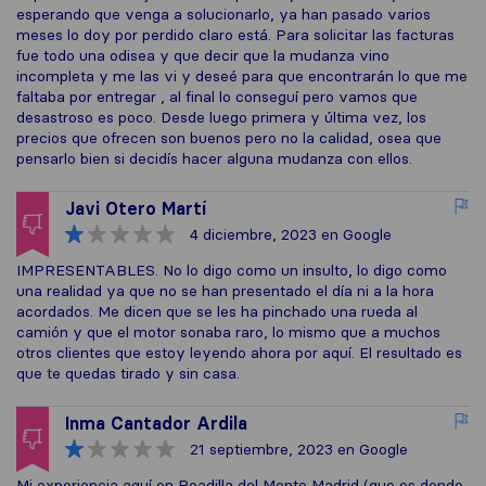
esperando que venga a solucionarlo, ya han pasado varios
meses lo doy por perdido claro está. Para solicitar las facturas
fue todo una odisea y que decir que la mudanza vino
incompleta y me las vi y deseé para que encontrarán lo que me
faltaba por entregar , al final lo conseguí pero vamos que
desastroso es poco. Desde luego primera y última vez, los
precios que ofrecen son buenos pero no la calidad, osea que
pensarlo bien si decidís hacer alguna mudanza con ellos.
Javi Otero Martí
4 diciembre, 2023
en Google
IMPRESENTABLES. No lo digo como un insulto, lo digo como
una realidad ya que no se han presentado el día ni a la hora
acordados. Me dicen que se les ha pinchado una rueda al
camión y que el motor sonaba raro, lo mismo que a muchos
otros clientes que estoy leyendo ahora por aquí. El resultado es
que te quedas tirado y sin casa.
Inma Cantador Ardila
21 septiembre, 2023
en Google
Mi experiencia aquí en Boadilla del Monte Madrid (que es donde