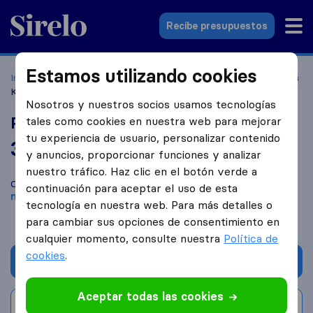
Sirelo.es
Recibe presupuestos
Estamos utilizando cookies
Inicio
Empresas de mudanzas
Parla
Portes y Mudanzas
Kiko
Nosotros y nuestros socios usamos tecnologías
Portes y Mudanzas Kiko
tales como cookies en nuestra web para mejorar
tu experiencia de usuario, personalizar contenido
3,6
basado en
5
y anuncios, proporcionar funciones y analizar
reseñas de Sirelo y Google
i
nuestro tráfico. Haz clic en el botón verde a
Compara Portes y Mudanzas Kiko con otras
empresas de
continuación para aceptar el uso de esta
mudanzas
de
Parla
tecnología en nuestra web. Para más detalles o
para cambiar sus opciones de consentimiento en
cualquier momento, consulte nuestra
Política de
cookies
.
Solicita Presupuestos
Aceptar todas las cookies
Escribe una valoración