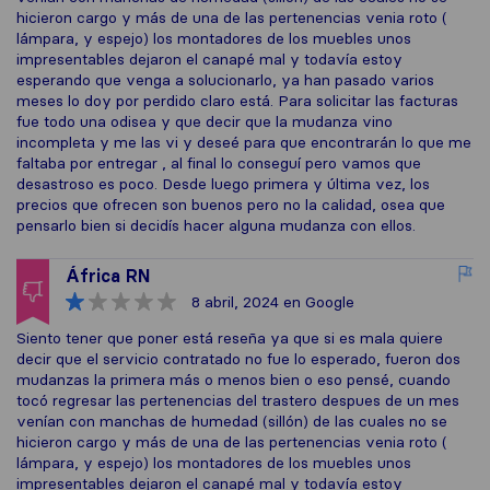
hicieron cargo y más de una de las pertenencias venia roto (
lámpara, y espejo) los montadores de los muebles unos
impresentables dejaron el canapé mal y todavía estoy
esperando que venga a solucionarlo, ya han pasado varios
meses lo doy por perdido claro está. Para solicitar las facturas
fue todo una odisea y que decir que la mudanza vino
incompleta y me las vi y deseé para que encontrarán lo que me
faltaba por entregar , al final lo conseguí pero vamos que
desastroso es poco. Desde luego primera y última vez, los
precios que ofrecen son buenos pero no la calidad, osea que
pensarlo bien si decidís hacer alguna mudanza con ellos.
África RN
8 abril, 2024
en Google
Siento tener que poner está reseña ya que si es mala quiere
decir que el servicio contratado no fue lo esperado, fueron dos
mudanzas la primera más o menos bien o eso pensé, cuando
tocó regresar las pertenencias del trastero despues de un mes
venían con manchas de humedad (sillón) de las cuales no se
hicieron cargo y más de una de las pertenencias venia roto (
lámpara, y espejo) los montadores de los muebles unos
impresentables dejaron el canapé mal y todavía estoy