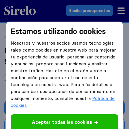
Sirelo.es
Recibe presupuestos
Estamos utilizando cookies
Inicio
Empresas de mudanzas
Ontinyent
Mudanzas
Gonzalo Gandía
Nosotros y nuestros socios usamos tecnologías
Mudanzas Gonzalo Gandía
tales como cookies en nuestra web para mejorar
tu experiencia de usuario, personalizar contenido
9,8
basado en
59
y anuncios, proporcionar funciones y analizar
reseñas de Sirelo y Google
i
nuestro tráfico. Haz clic en el botón verde a
Compara Mudanzas Gonzalo Gandía con otras
empresas de
continuación para aceptar el uso de esta
mudanzas
de
Ontinyent
tecnología en nuestra web. Para más detalles o
para cambiar sus opciones de consentimiento en
cualquier momento, consulte nuestra
Política de
cookies
.
Solicita Presupuestos
Aceptar todas las cookies
Escribe una valoración