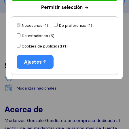
Permitir selección
Información
Valoraciones
Fuentes
Necesarias (1)
De preferencia (1)
De estadística (5)
Cookies de publicidad (1)
Ajustes
Servicios
Mudanzas internacionales
Mudanzas nacionales
Acerca de
Mudanzas Gonzalo Gandía es una empresa dedicada al
sector de las mudanzas que llevamos más de treinta