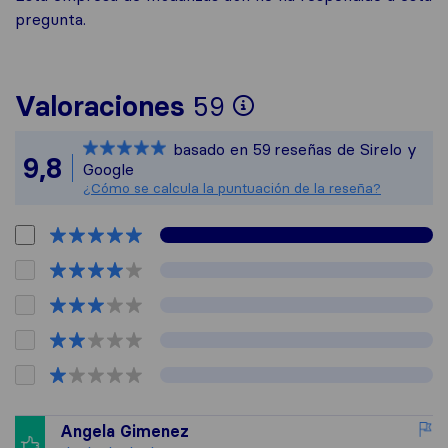
pregunta.
Para ofrecerte 
Valoraciones
59
Sirelo no es res
basado en
59
reseñas de Sirelo y
Todas las reseña
9,8
Google
¿Cómo se calcula la puntuación de la reseña?
Angela Gimenez