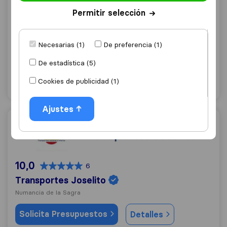
9,6
141
Permitir selección
Ceymar Mudanzas
Illescas
Necesarias (1)
De preferencia (1)
Solicita Presupuestos
Detalles
De estadística (5)
Cookies de publicidad (1)
"Profesional"
2 valoraciones como
Ajustes
Transportes Joselito
10,0
6
Transportes Joselito
Numancia de la Sagra
Solicita Presupuestos
Detalles