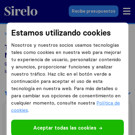
Sirelo.es
Recibe presupuestos
Estamos utilizando cookies
Inicio
Empresas de mudanzas
Numancia de la Sagra
Nosotros y nuestros socios usamos tecnologías
Top 10 empresas de mudanzas en
tales como cookies en nuestra web para mejorar
Numancia de la Sagra
tu experiencia de usuario, personalizar contenido
9 empresas de mudanzas encontradas en Numancia de
y anuncios, proporcionar funciones y analizar
la Sagra
nuestro tráfico. Haz clic en el botón verde a
continuación para aceptar el uso de esta
tecnología en nuestra web. Para más detalles o
Filtrar
Ordenar por:
para cambiar sus opciones de consentimiento en
cualquier momento, consulte nuestra
Política de
cookies
.
Ceymar Mudanzas
Aceptar todas las cookies