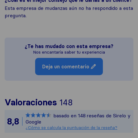
Esta empresa de mudanzas aún no ha respondido a esta
pregunta.
¿Te has mudado con esta empresa?
Nos encantaría saber tu experiencia
Deja un comentario
Para ofrecerte un
Valoraciones
148
Sirelo no es resp
basado en
148
reseñas de Sirelo y
Todas las reseñas
8,8
Google
¿Cómo se calcula la puntuación de la reseña?