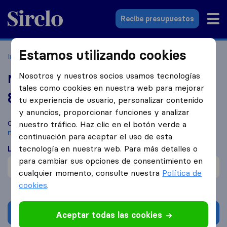
Sirelo.es
Recibe presupuestos
Estamos utilizando cookies
Inicio
Empresas de mudanzas
Mos
Mudanzas Organero
Nosotros y nuestros socios usamos tecnologías
Mudanzas Organero
tales como cookies en nuestra web para mejorar
8,8
basado en
148
tu experiencia de usuario, personalizar contenido
reseñas de Sirelo y Google
i
y anuncios, proporcionar funciones y analizar
Compara Mudanzas Organero con otras
empresas de
nuestro tráfico. Haz clic en el botón verde a
mudanzas
de
Mos
continuación para aceptar el uso de esta
tecnología en nuestra web. Para más detalles o
Lo que dicen los clientes
para cambiar sus opciones de consentimiento en
Cuidadosos con mobiliario (1)
cualquier momento, consulte nuestra
Política de
cookies
.
Solicita Presupuestos
Aceptar todas las cookies