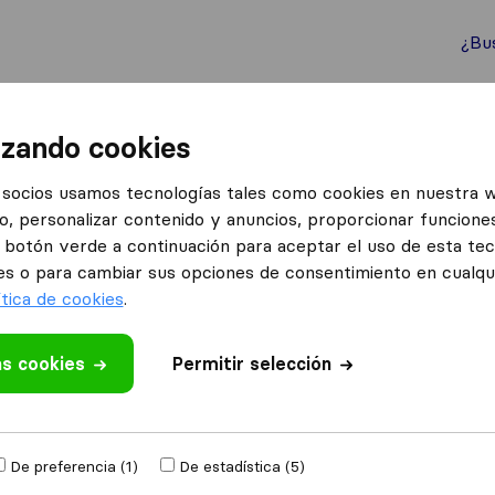
¿Bu
ternacionales
Contenedores marítimos
Servicios
izando cookies
socios usamos tecnologías tales como cookies en nuestra 
o, personalizar contenido y anuncios, proporcionar funciones
s en Meco
el botón verde a continuación para aceptar el uso de esta te
eco
es o para cambiar sus opciones de consentimiento en cualq
ítica de cookies
.
Resultados
as cookies
Permitir selección
Crown Relocations
De preferencia (1)
De estadística (5)