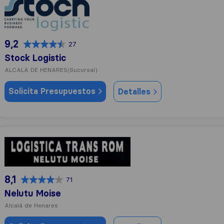
9,2
27
Stock Logistic
ALCALA DE HENARES
(Sucursal)
Solicita Presupuestos
Detalles
Nelutu Moise
8,1
71
Nelutu Moise
Alcalá de Henares