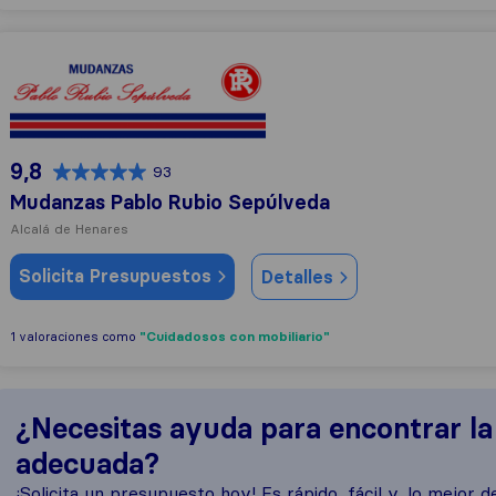
Mudanzas Pablo Rubio Sepúlveda
9,8
93
Mudanzas Pablo Rubio Sepúlveda
Alcalá de Henares
Solicita Presupuestos
Detalles
"Cuidadosos con mobiliario"
1 valoraciones como
¿Necesitas ayuda para encontrar l
adecuada?
¡Solicita un presupuesto hoy! Es rápido, fácil y, lo mejor de