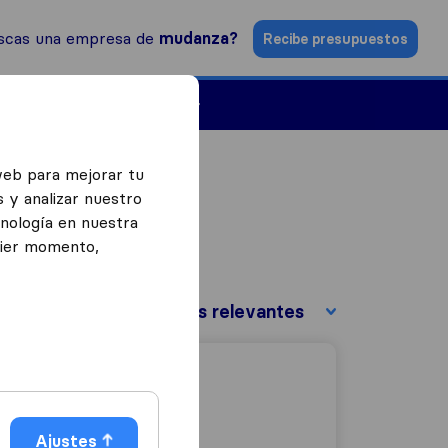
scas una empresa de
mudanza?
Recibe presupuestos
Empresas de mudanzas
web para mejorar tu
 y analizar nuestro
cnología en nuestra
uier momento,
Ordenar por:
Ajustes