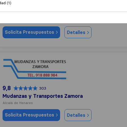
dad (1)
0,0
7
Crown Relocations
Alcalá de Henares
Solicita Presupuestos
Detalles
Mudanzas y Transportes Zamora
9,8
303
Mudanzas y Transportes Zamora
Alcalá de Henares
Solicita Presupuestos
Detalles