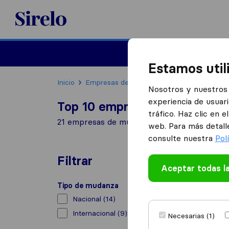
Sirelo.es
Mudanzas
Mudanzas in
Estamos util
Inicio
Empresas de mudanzas
Meco
Nosotros y nuestros 
experiencia de usuari
Top 10 empresas de mudanza
tráfico. Haz clic en 
21 empresas de mudanzas encontradas en M
web. Para más detall
consulte nuestra
Pol
Filtrar
Aceptar todas l
Tipo de mudanza
Nacional
(14)
Internacional
(9)
Necesarias (1)