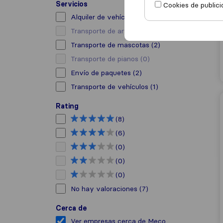
Servicios
Cookies de publici
Alquiler de vehículo con conductor
(1)
Transporte de arte
(0)
Transporte de mascotas
(2)
Transporte de pianos
(0)
Envío de paquetes
(2)
Transporte de vehículos
(1)
Rating
(8)
(6)
(0)
(0)
(0)
No hay valoraciones
(7)
Cerca de
Ver empresas cerca de Meco