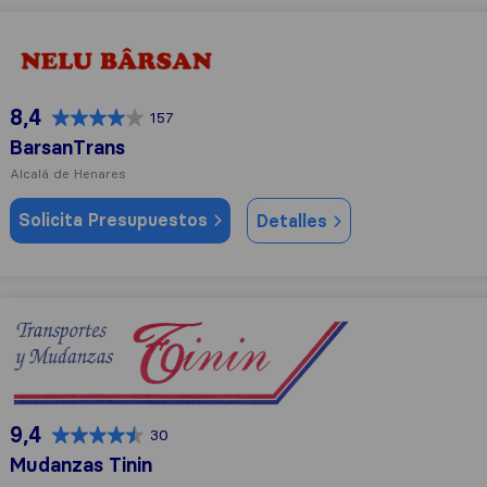
BarsanTrans
8,4
157
BarsanTrans
Alcalá de Henares
Solicita Presupuestos
Detalles
Mudanzas Tinin
9,4
30
Mudanzas Tinin