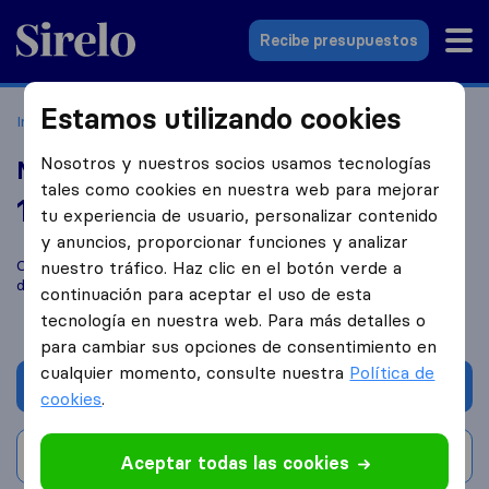
Sirelo.es
Recibe presupuestos
Estamos utilizando cookies
Inicio
Empresas de mudanzas
Mataró
Mudanzas Cano
Nosotros y nuestros socios usamos tecnologías
Mudanzas Cano
tales como cookies en nuestra web para mejorar
10,0
basado en
8
tu experiencia de usuario, personalizar contenido
reseñas de Sirelo y Google
i
y anuncios, proporcionar funciones y analizar
Compara Mudanzas Cano con otras
empresas de mudanzas
nuestro tráfico. Haz clic en el botón verde a
de
Mataró
continuación para aceptar el uso de esta
tecnología en nuestra web. Para más detalles o
para cambiar sus opciones de consentimiento en
cualquier momento, consulte nuestra
Política de
Solicita Presupuestos
cookies
.
Escribe una valoración
Aceptar todas las cookies