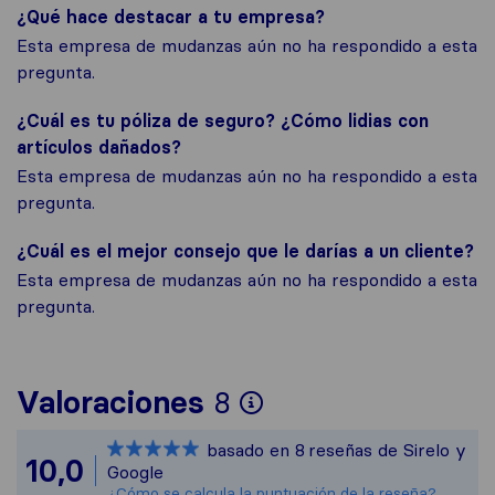
¿Qué hace destacar a tu empresa?
Esta empresa de mudanzas aún no ha respondido a esta
pregunta.
¿Cuál es tu póliza de seguro? ¿Cómo lidias con
artículos dañados?
Esta empresa de mudanzas aún no ha respondido a esta
pregunta.
¿Cuál es el mejor consejo que le darías a un cliente?
Esta empresa de mudanzas aún no ha respondido a esta
pregunta.
Para ofrecerte un
Valoraciones
8
Sirelo no es resp
basado en
8
reseñas de Sirelo y
Todas las reseñas
10,0
Google
¿Cómo se calcula la puntuación de la reseña?