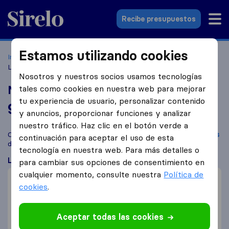
Sirelo.es
Recibe presupuestos
Estamos utilizando cookies
Inicio
Empresas de mudanzas
Manresa
Mudanzas
Labella
Nosotros y nuestros socios usamos tecnologías
Mudanzas Labella
tales como cookies en nuestra web para mejorar
tu experiencia de usuario, personalizar contenido
9,7
basado en
29
y anuncios, proporcionar funciones y analizar
reseñas de Sirelo y Google
i
nuestro tráfico. Haz clic en el botón verde a
Compara Mudanzas Labella con otras
empresas de mudanzas
continuación para aceptar el uso de esta
de
Manresa
tecnología en nuestra web. Para más detalles o
Lo que dicen los clientes
para cambiar sus opciones de consentimiento en
cualquier momento, consulte nuestra
Política de
Profesional (2)
cookies
.
Eficiente (1)
Mudanza rápida (1)
Aceptar todas las cookies
Descuidado con mobiliario (1)