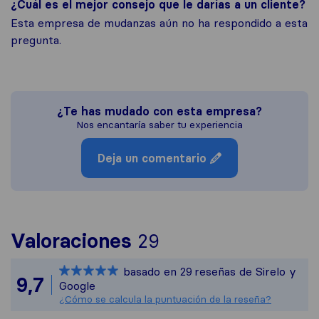
¿Cuál es el mejor consejo que le darías a un cliente?
Esta empresa de mudanzas aún no ha respondido a esta
pregunta.
¿Te has mudado con esta empresa?
Nos encantaría saber tu experiencia
Deja un comentario
Para ofrecerte una
Valoraciones
29
Sirelo no es respo
basado en
29
reseñas de Sirelo y
Todas las reseñas 
9,7
Google
¿Cómo se calcula la puntuación de la reseña?