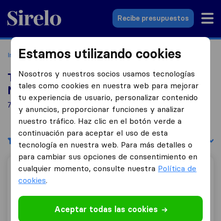
Sirelo.es
Recibe presupuestos
Estamos utilizando cookies
Inicio
Empresas de mudanzas
Majorca
Nosotros y nuestros socios usamos tecnologías
Top 10 empresas de mudanzas en
tales como cookies en nuestra web para mejorar
Majorca
tu experiencia de usuario, personalizar contenido
7 empresas de mudanzas encontradas en Majorca
y anuncios, proporcionar funciones y analizar
nuestro tráfico. Haz clic en el botón verde a
continuación para aceptar el uso de esta
Filtrar
Ordenar por:
tecnología en nuestra web. Para más detalles o
para cambiar sus opciones de consentimiento en
cualquier momento, consulte nuestra
Política de
Mudanzas Suñer
cookies
.
Aceptar todas las cookies
9,2
247