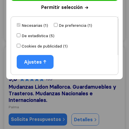
Mudanzas Suñer
Permitir selección
Marratxí
Necesarias (1)
De preferencia (1)
Solicita Presupuestos
Detalles
De estadística (5)
Cookies de publicidad (1)
Mudanzas Lidon Mallorca. Guardamuebles y Trasteros. M
Ajustes
9,8
139
Mudanzas Lidon Mallorca. Guardamuebles y
Trasteros. Mudanzas Nacionales e
Internacionales.
Palma
Solicita Presupuestos
Detalles