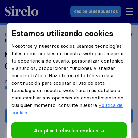
Sirelo.es
Recibe presupuestos
Estamos utilizando cookies
Inicio
Empresas de mudanzas
Mairena del Aljarafe
MGS
International Routes
Nosotros y nuestros socios usamos tecnologías
tales como cookies en nuestra web para mejorar
MGS International Routes
tu experiencia de usuario, personalizar contenido
0,0
basado en
0
y anuncios, proporcionar funciones y analizar
reseñas de Sirelo y Google
i
nuestro tráfico. Haz clic en el botón verde a
Compara MGS International Routes con otras
empresas de
continuación para aceptar el uso de esta
mudanzas
de
Mairena del Aljarafe
tecnología en nuestra web. Para más detalles o
para cambiar sus opciones de consentimiento en
cualquier momento, consulte nuestra
Política de
cookies
.
Solicita Presupuestos
Aceptar todas las cookies
Escribe una valoración