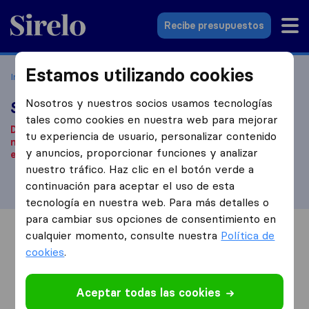
Sirelo.es
Recibe presupuestos
Estamos utilizando cookies
Inicio
Empresas de mudanzas
Madrid
Sterling
Nosotros y nuestros socios usamos tecnologías
Sterling
tales como cookies en nuestra web para mejorar
De acuerdo con nuestra información, esta empresa de
tu experiencia de usuario, personalizar contenido
mudanzas ya no está operativa.
¿Estás buscando una
y anuncios, proporcionar funciones y analizar
empresa de mudanzas? Haz clic
aquí
.
nuestro tráfico. Haz clic en el botón verde a
continuación para aceptar el uso de esta
tecnología en nuestra web. Para más detalles o
para cambiar sus opciones de consentimiento en
cualquier momento, consulte nuestra
Política de
Información
Valoraciones
Fuentes
cookies
.
Aceptar todas las cookies