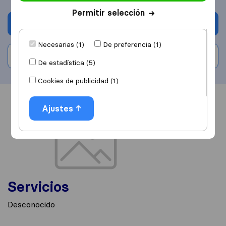
Permitir selección
Solicita Presupuestos
Necesarias (1)
De preferencia (1)
Escribe una valoración
De estadística (5)
Cookies de publicidad (1)
Información
Valoraciones
Fuentes
Ajustes
Servicios
Desconocido