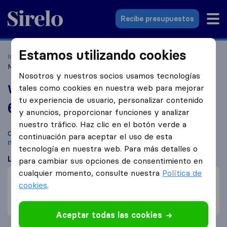
Sirelo.es
Recibe presupuestos
Estamos utilizando cookies
Inicio
Empresas de mudanzas
Llucmajor
Wurzer
Mallorca S.L.
Nosotros y nuestros socios usamos tecnologías
Wurzer Mallorca S.L.
tales como cookies en nuestra web para mejorar
tu experiencia de usuario, personalizar contenido
6,8
basado en
6
y anuncios, proporcionar funciones y analizar
reseñas de Sirelo y Google
i
nuestro tráfico. Haz clic en el botón verde a
Compara Wurzer Mallorca S.L. con otras
empresas de
continuación para aceptar el uso de esta
mudanzas
de
Llucmajor
tecnología en nuestra web. Para más detalles o
Lo que dicen los clientes
para cambiar sus opciones de consentimiento en
cualquier momento, consulte nuestra
Política de
Precio (2)
cookies
.
Simpáticos (1)
Reclamaciones de daños (2)
Aceptar todas las cookies