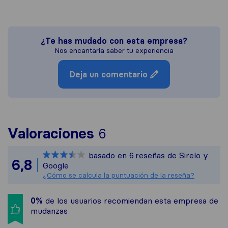
¿Te has mudado con esta empresa?
Nos encantaría saber tu experiencia
Deja un comentario
Para ofrecerte una 
Valoraciones
6
Sirelo no es respons
basado en
6
reseñas de Sirelo y
Todas las reseñas re
6,8
Google
¿Cómo se calcula la puntuación de la reseña?
0%
de los usuarios recomiendan esta empresa de
mudanzas