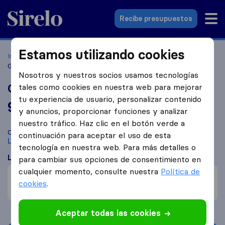
Sirelo.es
Recibe presupuestos
Estamos utilizando cookies
Inicio
Empresas de mudanzas
L´Hospitalet de Llobregat
Grupo TYL
Nosotros y nuestros socios usamos tecnologías
Grupo TYL
tales como cookies en nuestra web para mejorar
tu experiencia de usuario, personalizar contenido
9,5
basado en
375
y anuncios, proporcionar funciones y analizar
reseñas de Sirelo y Google
i
nuestro tráfico. Haz clic en el botón verde a
Compara Grupo TYL con otras
empresas de mudanzas
de
continuación para aceptar el uso de esta
L'Hospitalet de Llobregat
tecnología en nuestra web. Para más detalles o
Lo que dicen los clientes
para cambiar sus opciones de consentimiento en
cualquier momento, consulte nuestra
Política de
Precio (1)
cookies
.
Reclamaciones de daños (1)
Aceptar todas las cookies