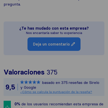
pregunta.
¿Te has mudado con esta empresa?
Nos encantaría saber tu experiencia
Deja un comentario
Para ofrecerte un
Valoraciones
375
Sirelo no es resp
basado en
375
reseñas de Sirelo
Todas las reseñas
9,5
y Google
¿Cómo se calcula la puntuación de la reseña?
0%
de los usuarios recomiendan esta empresa de