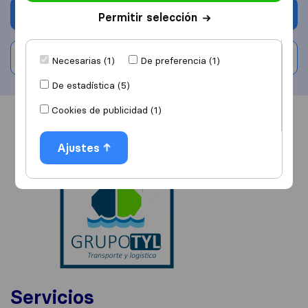
Solicita Presupuestos
Permitir selección
Escribe una valoración
Necesarias (1)
De preferencia (1)
De estadística (5)
Cookies de publicidad (1)
Información
Valoraciones
Fuentes
Ajustes
Servicios