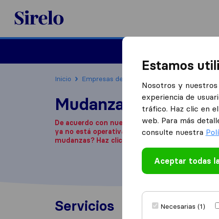
Sirelo.es
Mudanzas
Mudanzas in
Estamos util
Inicio
Empresas de mudanzas
Gran Canaria
Nosotros y nuestros 
experiencia de usuari
Mudanzas 24h José
tráfico. Haz clic en 
web. Para más detall
De acuerdo con nuestra información, esta emp
ya no está operativa.
¿Estás buscando una emp
consulte nuestra
Pol
mudanzas? Haz clic
aquí
.
Aceptar todas l
Servicios
Necesarias (1)