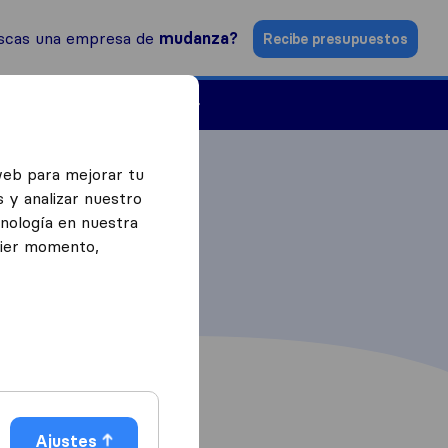
scas una empresa de
mudanza?
Recibe presupuestos
Empresas de mudanzas
web para mejorar tu
 y analizar nuestro
cnología en nuestra
uier momento,
Ajustes