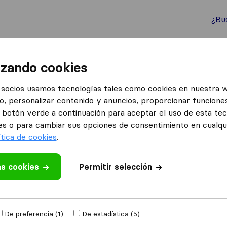
¿Bu
ternacionales
Contenedores marítimos
Servicios
izando cookies
Mudanzas 24h José
socios usamos tecnologías tales como cookies en nuestra 
o, personalizar contenido y anuncios, proporcionar funciones
el botón verde a continuación para aceptar el uso de esta te
es o para cambiar sus opciones de consentimiento en cualq
resa de mudanzas
resa de
ítica de cookies
.
as cookies
Permitir selección
De preferencia (1)
De estadística (5)