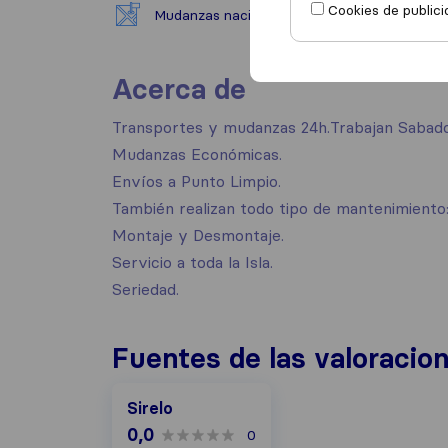
Cookies de publici
Mudanzas nacionales
Acerca de
Transportes y mudanzas 24h.Trabajan Sabados
Mudanzas Económicas.
Envíos a Punto Limpio.
También realizan todo tipo de mantenimiento: 
Montaje y Desmontaje.
Servicio a toda la Isla.
Seriedad.
Fuentes de las valoracio
Sirelo
0,0
0