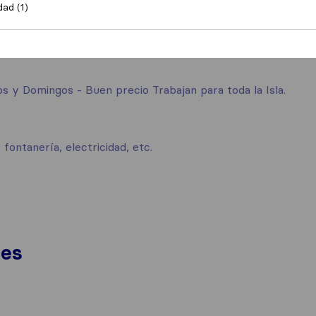
dad (1)
 y Domingos - Buen precio Trabajan para toda la Isla.
fontanería, electricidad, etc.
nes