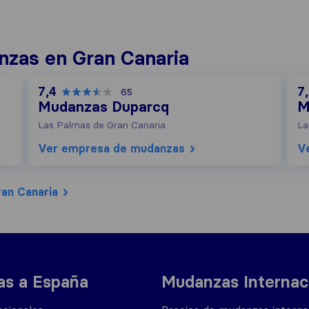
zas en Gran Canaria
7,4
7
65
Mudanzas Duparcq
M
Las Palmas de Gran Canaria
La
Ver empresa de mudanzas
V
an Canaria
s a España
Mudanzas Internac