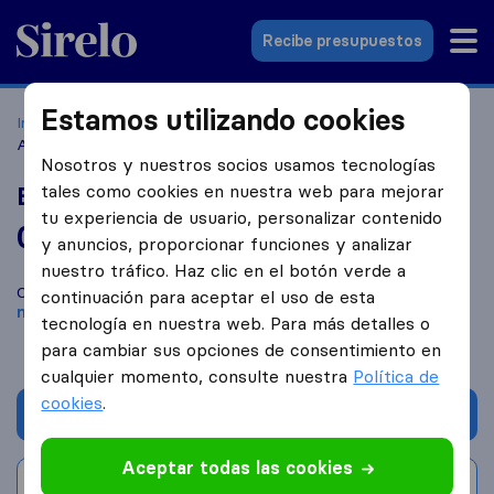
Sirelo.es
Recibe presupuestos
Estamos utilizando cookies
Inicio
Empresas de mudanzas
Getafe
Efe Felix
Akpoyibo
Nosotros y nuestros socios usamos tecnologías
tales como cookies en nuestra web para mejorar
Efe Felix Akpoyibo
tu experiencia de usuario, personalizar contenido
0,0
basado en
0
y anuncios, proporcionar funciones y analizar
reseñas de Sirelo y Google
i
nuestro tráfico. Haz clic en el botón verde a
Compara Efe Felix Akpoyibo con otras
empresas de
continuación para aceptar el uso de esta
mudanzas
de
Getafe
tecnología en nuestra web. Para más detalles o
para cambiar sus opciones de consentimiento en
cualquier momento, consulte nuestra
Política de
cookies
.
Solicita Presupuestos
Aceptar todas las cookies
Escribe una valoración