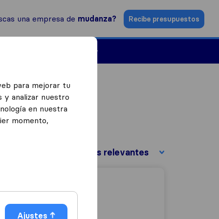
scas una empresa de
mudanza?
Recibe presupuestos
Empresas de mudanzas
web para mejorar tu
 y analizar nuestro
cnología en nuestra
uier momento,
Ordenar por:
Ajustes