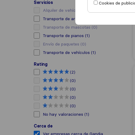
Servicios
Cookies de publici
Alquiler de vehículo con conductor
(0)
Transporte de arte
(1)
Transporte de mascotas
(0)
Transporte de pianos
(1)
Envío de paquetes
(0)
Transporte de vehículos
(1)
Rating
(2)
(0)
(0)
(0)
(0)
No hay valoraciones
(1)
Cerca de
Ver empresas cerca de Gandia