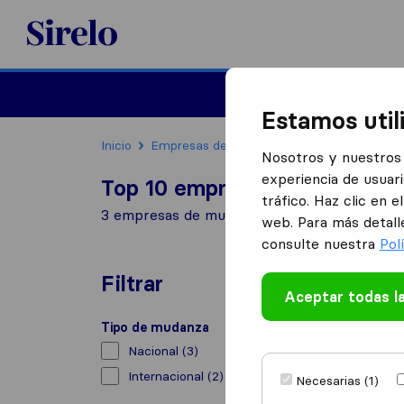
Sirelo.es
Mudanzas
Mudanzas in
Estamos util
Inicio
Empresas de mudanzas
Gandia
Nosotros y nuestros 
experiencia de usuari
Top 10 empresas de mudanza
tráfico. Haz clic en 
3 empresas de mudanzas encontradas en Ga
web. Para más detall
consulte nuestra
Pol
Filtrar
Aceptar todas l
Tipo de mudanza
Nacional
(3)
Internacional
(2)
Necesarias (1)