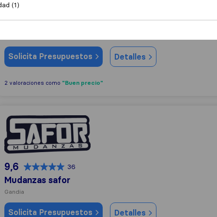
dad (1)
9,0
34
CA Mudanzas
Gandia
(Sucursal)
Solicita Presupuestos
Detalles
"Buen precio"
2 valoraciones como
Mudanzas safor
9,6
36
Mudanzas safor
Gandia
Solicita Presupuestos
Detalles