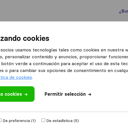
¿Bu
ternacionales
Contenedores marítimos
Servicios
izando cookies
socios usamos tecnologías tales como cookies en nuestra 
o, personalizar contenido y anuncios, proporcionar funciones
s en Gandia
el botón verde a continuación para aceptar el uso de esta te
ndia
es o para cambiar sus opciones de consentimiento en cualq
ítica de cookies
.
Resultados
as cookies
Permitir selección
CA Mudanzas
De preferencia (1)
De estadística (5)