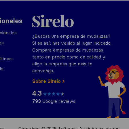
Sirelo.es
ionales
cionales
¿Buscas una empresa de mudanzas?
as
Si es así, has venido al lugar indicado.
Compara empresas de mudanzas
tanto en precio como en calidad y
ítimos
elige la empresa que más te
ís
convenga.
Sobre Sirelo
4.3
793
Google reviews
as
Copyright © 2026 TriGlobal. All rights reserved.