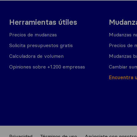
Herramientas útiles
Mudanza
Precios de mudanzas
Mudanzas na
Solicita presupuestos gratis
Precios de 
Calculadora de volumen
Mudanzas b
Opiniones sobre +1.200 empresas
Cambiar sum
Encuentra 
Privacidad
Términos de uso
Anúnciate con nosotro