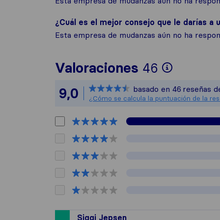
Esta empresa de mudanzas aún no ha respond
¿Cuál es el mejor consejo que le darías a u
Esta empresa de mudanzas aún no ha respond
Para ofr
Valoraciones
46
Sirelo n
basado en
46
reseñas d
9,0
Todas la
¿Cómo se calcula la puntuación de la re
Siggi Jepsen