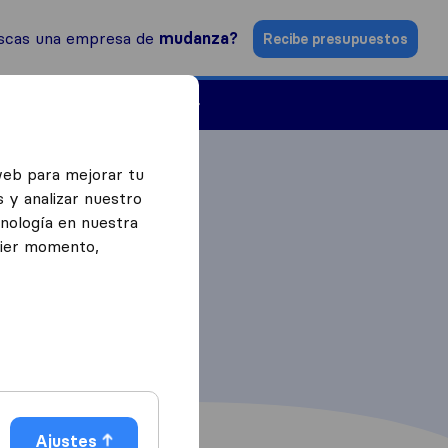
scas una empresa de
mudanza?
Recibe presupuestos
Empresas de mudanzas
web para mejorar tu
 y analizar nuestro
cnología en nuestra
uier momento,
Ajustes