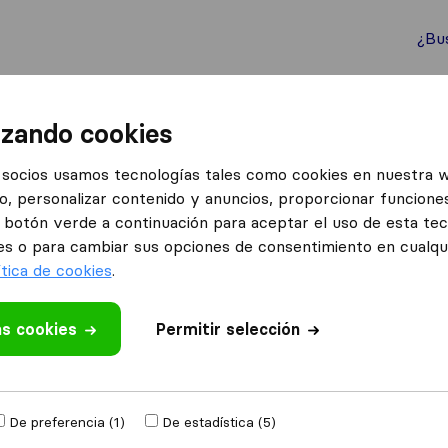
¿Bu
ternacionales
Contenedores marítimos
Servicios
izando cookies
ar
Mudanzas Iruña
socios usamos tecnologías tales como cookies en nuestra 
o, personalizar contenido y anuncios, proporcionar funciones
el botón verde a continuación para aceptar el uso de esta te
es o para cambiar sus opciones de consentimiento en cualq
ítica de cookies
.
as cookies
 valoración
Permitir selección
mudanzas
de
De preferencia (1)
De estadística (5)