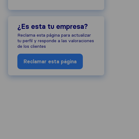
¿Es esta tu empresa?
Reclama esta página para actualizar
 reputación de la empresa, recopilamo
tu perfil y responde a las valoraciones
de los clientes
 publicación de otras fuentes.
 sujetas a nuestras guías de revisión 
Reclamar esta página