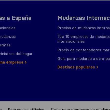
s a España
Mudanzas Internac
cionales
Precios de mudanzas interna
mudanzas
Top 10 empresas de mudanz
internacionales
aratas
Precio de contenedores mar
inistros del hogar
Guía para mudarse a otro pa
una empresa
Destinos populares
s
Para socios afiliados
Sirelo para empresas de mudanz