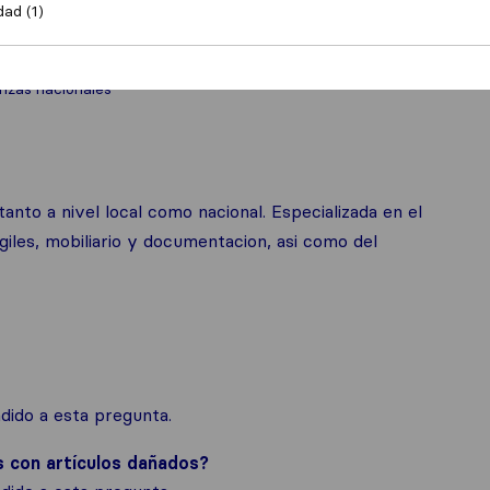
dad (1)
zas nacionales
nto a nivel local como nacional. Especializada en el
iles, mobiliario y documentacion, asi como del
ido a esta pregunta.
s con artículos dañados?