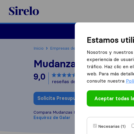
Sirelo.es
Mudanzas
Mudanzas in
Estamos util
Inicio
Empresas de mudanzas
Esquiroz de Gal
Nosotros y nuestros 
experiencia de usuari
Mudanzas Iruña
tráfico. Haz clic en 
web. Para más detall
9,0
basado en
46
consulte nuestra
Pol
reseñas de Sirelo y Google
i
Solicita Presupuestos
Aceptar todas l
Escribe una
Compara Mudanzas Iruña con otras
empresas de 
Esquiroz de Galar
Necesarias (1)