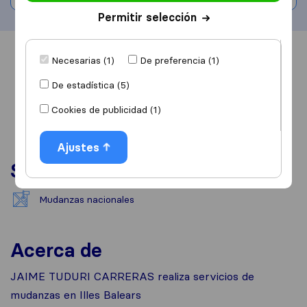
Permitir selección
Información
Valoraciones
Fuentes
Necesarias (1)
De preferencia (1)
De estadística (5)
Cookies de publicidad (1)
Ajustes
Servicios
Mudanzas nacionales
Acerca de
JAIME TUDURI CARRERAS realiza servicios de
mudanzas en Illes Balears