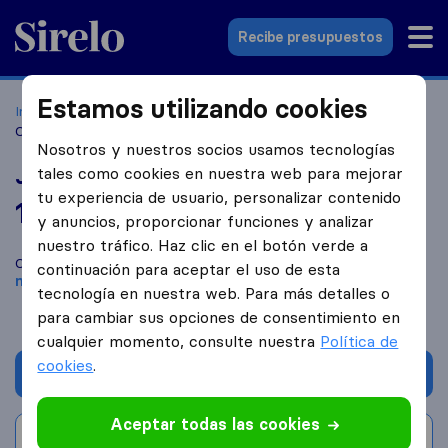
Sirelo.es
Recibe presupuestos
Estamos utilizando cookies
Inicio
Empresas de mudanzas
Es Castell
Jaime Tuduri
Carreras
Nosotros y nuestros socios usamos tecnologías
Jaime Tuduri Carreras
tales como cookies en nuestra web para mejorar
tu experiencia de usuario, personalizar contenido
10,0
basado en
5
y anuncios, proporcionar funciones y analizar
reseñas de Sirelo y Google
i
nuestro tráfico. Haz clic en el botón verde a
Compara Jaime Tuduri Carreras con otras
empresas de
continuación para aceptar el uso de esta
mudanzas
de
Es Castell
tecnología en nuestra web. Para más detalles o
para cambiar sus opciones de consentimiento en
cualquier momento, consulte nuestra
Política de
cookies
.
Solicita Presupuestos
Aceptar todas las cookies
Escribe una valoración