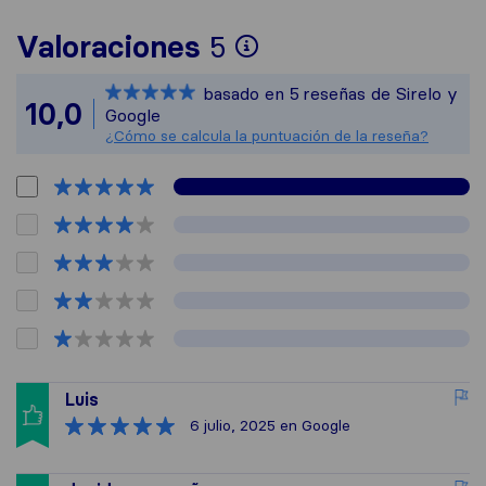
Para ofrecerte un
Valoraciones
5
Sirelo no es resp
basado en
5
reseñas de Sirelo y
Todas las reseñas
10,0
Google
¿Cómo se calcula la puntuación de la reseña?
Luis
6 julio, 2025
en Google