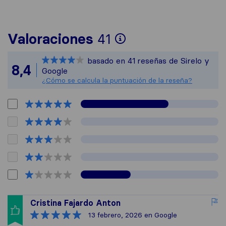
Para ofrecerte u
Valoraciones
41
Sirelo no es res
basado en
41
reseñas de Sirelo y
Todas las reseña
8,4
Google
¿Cómo se calcula la puntuación de la reseña?
Cristina Fajardo Anton
13 febrero, 2026
en Google