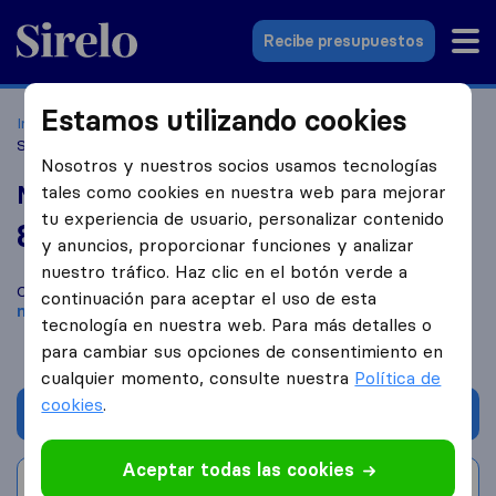
Sirelo.es
Recibe presupuestos
Estamos utilizando cookies
Inicio
Empresas de mudanzas
Elda
Mudanzas Toledo,
S.L.
Nosotros y nuestros socios usamos tecnologías
Mudanzas Toledo, S.L.
tales como cookies en nuestra web para mejorar
tu experiencia de usuario, personalizar contenido
8,4
basado en
41
y anuncios, proporcionar funciones y analizar
reseñas de Sirelo y Google
i
nuestro tráfico. Haz clic en el botón verde a
Compara Mudanzas Toledo, S.L. con otras
empresas de
continuación para aceptar el uso de esta
mudanzas
de
Elda
tecnología en nuestra web. Para más detalles o
para cambiar sus opciones de consentimiento en
cualquier momento, consulte nuestra
Política de
cookies
.
Solicita Presupuestos
Aceptar todas las cookies
Escribe una valoración